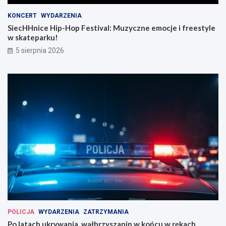
KONCERT
WYDARZENIA
SiecHHnice Hip-Hop Festival: Muzyczne emocje i freestyle
w skateparku!
5 sierpnia 2026
POLICJA
WYDARZENIA
ZATRZYMANIA
Po latach ukrywania, wałbrzyszanin w końcu w rękach