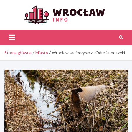
Skip
to
content
Wroc
Inf
Strona główna
Miasto
Wrocław zanieczyszcza Odrę i inne rzeki