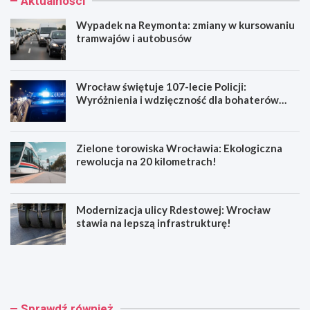
Aktualności
Wypadek na Reymonta: zmiany w kursowaniu
tramwajów i autobusów
Wrocław świętuje 107-lecie Policji:
Wyróżnienia i wdzięczność dla bohaterów
codzienności
Zielone torowiska Wrocławia: Ekologiczna
rewolucja na 20 kilometrach!
Modernizacja ulicy Rdestowej: Wrocław
stawia na lepszą infrastrukturę!
W
W
y
r
p
o
a
c
d
ł
Sprawdź również
e
a