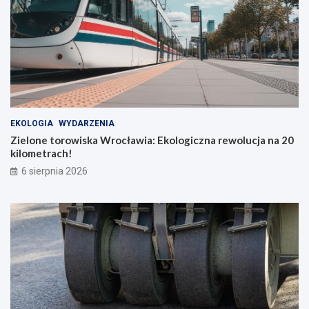
w
ś
ć
d
l
a
b
o
h
a
EKOLOGIA
WYDARZENIA
t
Zielone torowiska Wrocławia: Ekologiczna rewolucja na 20
e
kilometrach!
r
ó
6 sierpnia 2026
w
c
o
d
z
i
e
n
n
o