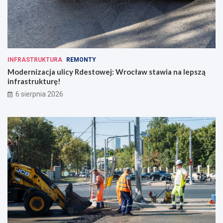
ś
c
i
INFRASTRUKTURA
REMONTY
Modernizacja ulicy Rdestowej: Wrocław stawia na lepszą
infrastrukturę!
6 sierpnia 2026