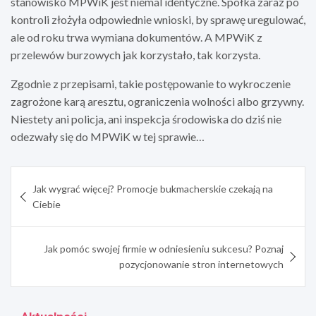
stanowisko MPWiK jest niemal identyczne. Spółka zaraz po
kontroli złożyła odpowiednie wnioski, by sprawę uregulować,
ale od roku trwa wymiana dokumentów. A MPWiK z
przelewów burzowych jak korzystało, tak korzysta.
Zgodnie z przepisami, takie postępowanie to wykroczenie
zagrożone karą aresztu, ograniczenia wolności albo grzywny.
Niestety ani policja, ani inspekcja środowiska do dziś nie
odezwały się do MPWiK w tej sprawie…
Nawigacja
Jak wygrać więcej? Promocje bukmacherskie czekają na
wpisu
Ciebie
Jak pomóc swojej firmie w odniesieniu sukcesu? Poznaj
pozycjonowanie stron internetowych