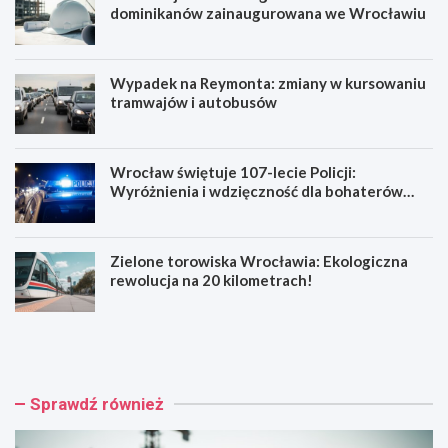
dominikanów zainaugurowana we Wrocławiu
Wypadek na Reymonta: zmiany w kursowaniu
tramwajów i autobusów
Wrocław świętuje 107-lecie Policji:
Wyróżnienia i wdzięczność dla bohaterów
codzienności
Zielone torowiska Wrocławia: Ekologiczna
rewolucja na 20 kilometrach!
R
W
e
y
n
p
o
a
w
d
Sprawdź również
a
e
c
k
j
n