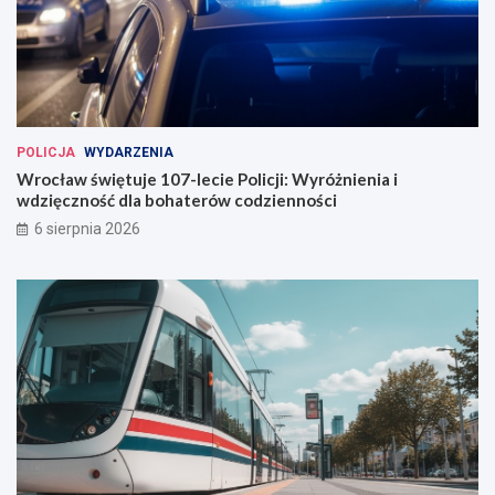
e
W
r
o
c
ł
a
POLICJA
WYDARZENIA
w
Wrocław świętuje 107-lecie Policji: Wyróżnienia i
i
wdzięczność dla bohaterów codzienności
u
6 sierpnia 2026