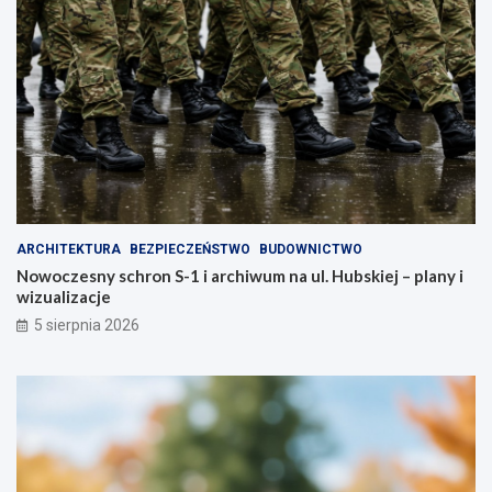
ó
–
r
z
a
a
z
d
m
b
i
a
e
j
n
o
i
s
m
w
i
o
a
j
ARCHITEKTURA
BEZPIECZEŃSTWO
BUDOWNICTWO
s
e
Nowoczesny schron S-1 i archiwum na ul. Hubskiej – plany i
t
z
wizualizacje
o
d
!
r
5 sierpnia 2026
o
w
i
e
!