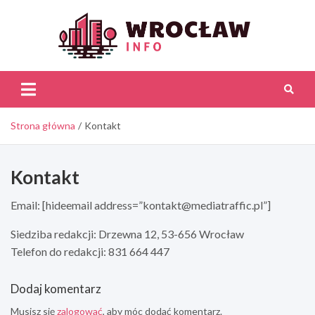
Skip
to
content
Wroc
Inf
Strona główna
Kontakt
Kontakt
Email: [hideemail address=”
kontakt@mediatraffic.pl
”]
Siedziba redakcji: Drzewna 12, 53-656 Wrocław
Telefon do redakcji: 831 664 447
Dodaj komentarz
Musisz się
zalogować
, aby móc dodać komentarz.