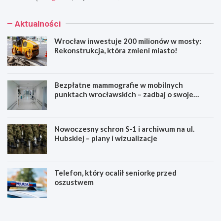
Aktualności
Wrocław inwestuje 200 milionów w mosty:
Rekonstrukcja, która zmieni miasto!
Bezpłatne mammografie w mobilnych
punktach wrocławskich – zadbaj o swoje
zdrowie!
Nowoczesny schron S-1 i archiwum na ul.
Hubskiej – plany i wizualizacje
Telefon, który ocalił seniorkę przed
oszustwem
W
B
r
e
o
z