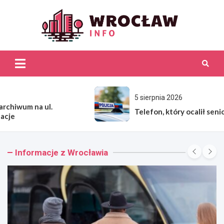
Skip
to
content
Wroc
Inf
5 sierpnia 2026
Telefon, który ocalił seniorkę przed oszustwem
Informacje z Wrocławia