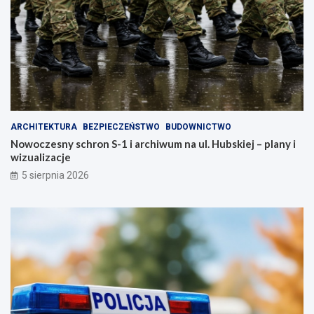
z
d
m
b
i
a
e
j
n
o
i
s
m
w
i
o
a
j
s
e
ARCHITEKTURA
BEZPIECZEŃSTWO
BUDOWNICTWO
t
z
Nowoczesny schron S-1 i archiwum na ul. Hubskiej – plany i
o
d
wizualizacje
!
r
o
5 sierpnia 2026
w
i
e
!