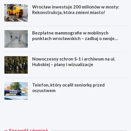
o
e
Wrocław inwestuje 200 milionów w mosty:
n
g
Rekonstrukcja, która zmieni miasto!
y
o
!
!
Bezpłatne mammografie w mobilnych
punktach wrocławskich – zadbaj o swoje
zdrowie!
Nowoczesny schron S-1 i archiwum na ul.
Hubskiej – plany i wizualizacje
Telefon, który ocalił seniorkę przed
oszustwem
W
B
r
e
o
z
c
p
ł
ł
a
a
Sprawdź również