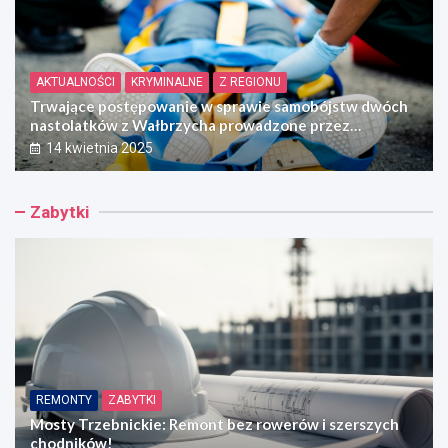
AKTUALNOŚCI
KRYMINALNE
Z REGIONU
Trwające postępowanie w sprawie samobójstw dwóch
nastolatków z Wałbrzycha prowadzone przez
Prokuraturę Okręgową w Świdnicy
14 kwietnia 2025
Zabytki
REMONTY
ZABYTKI
Mosty Trzebnickie: Remont bez rowerów i szerszych
chodników!