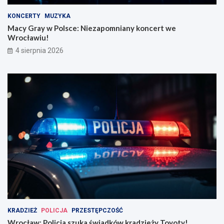
KONCERTY
MUZYKA
Macy Gray w Polsce: Niezapomniany koncert we
Wrocławiu!
4 sierpnia 2026
KRADZIEŻ
POLICJA
PRZESTĘPCZOŚĆ
Wrocław: Policja szuka świadków kradzieży Toyoty!