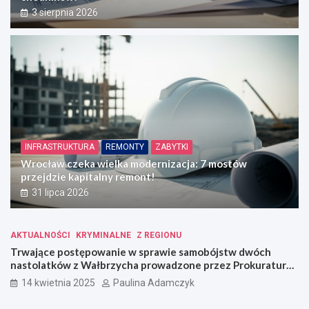
3 sierpnia 2026
INFRASTRUKTURA
REMONTY
ZABYTKI
Wrocław czeka wielka modernizacja: 7 mostów
przejdzie kapitalny remont!
31 lipca 2026
AKTUALNOŚCI
KRYMINALNE
Z REGIONU
Trwające postępowanie w sprawie samobójstw dwóch
nastolatków z Wałbrzycha prowadzone przez Prokuraturę
Okręgową w Świdnicy
14 kwietnia 2025
Paulina Adamczyk