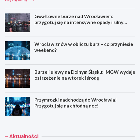
i
p
i
e
o
e
Ś
d
?
Gwałtowne burze nad Wrocławiem:
n
r
K
przygotuj się na intensywne opady i silny
i
ó
l
wiatr!
e
ż
u
ż
w
c
n
c
z
Wrocław znów w obliczu burz – co przyniesie
y
z
o
weekend?
c
a
w
h
s
e
K
i
z
o
e
a
Burze i ulewy na Dolnym Śląsku: IMGW wydaje
t
n
s
ostrzeżenie na wtorek i środę
ł
a
a
ó
t
d
w
o
y
Przymrozki nadchodzą do Wrocławia!
z
r
d
Przygotuj się na chłodną noc!
a
a
l
k
c
a
o
h
k
ń
!
a
c
ż
Aktualności
z
d