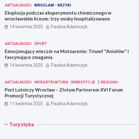
AKTUALNOŚCI
WROCŁAW - KRZYKI
Eksplozja podczas eksperymentu chemicznego w
wrocławskim liceum: trzy osoby hospitalizowane
14 kwietnia 2025
Paulina Adamczyk
AKTUALNOŚCI
SPORT
Emocjonujący wieczór na Motoarenie: Triumf "Aniołów" i
fascynujące zmagania
14 kwietnia 2025
Paulina Adamczyk
AKTUALNOŚCI
INFRASTRUKTURA
INWESTYCJE
Z REGIONU
Port Lotniczy Wrocław – Złotym Partnerem XVI Forum
Promocji Turystycznej
11 kwietnia 2025
Paulina Adamczyk
R
W
J
Turystyka
e
r
a
m
o
k
o
c
b