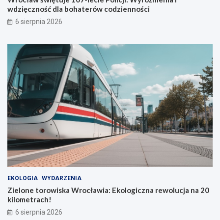
wdzięczność dla bohaterów codzienności
u
6 sierpnia 2026
EKOLOGIA
WYDARZENIA
Zielone torowiska Wrocławia: Ekologiczna rewolucja na 20
kilometrach!
6 sierpnia 2026