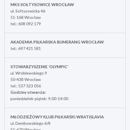
MKS SOŁTYSOWICE WROCŁAW
ul. Sołtysowicka 46
51-168 Wrocław
tel.: 608 092 179
AKADEMIA PIŁKARSKA BUMERANG WROCŁAW
tel.: 697 421 581
STOWARZYSZENIE ‘OLYMPIC’
ul. Wróblewskiego 9
50-438 Wrocław
tel.: 537 323 056
Godziny otwarcia:
poniedziałek-piątek: 9:00-14:00
MŁODZIEŻOWY KLUB PIŁKARSKI WRATISLAVIA
ul. Dembowskiego 6/8
51-670 Wrocław