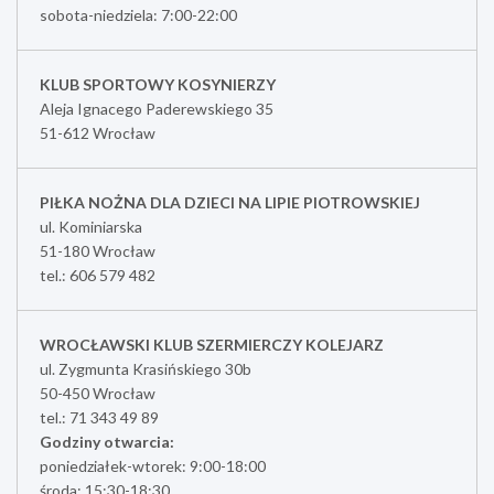
sobota-niedziela: 7:00-22:00
KLUB SPORTOWY KOSYNIERZY
Aleja Ignacego Paderewskiego 35
51-612 Wrocław
PIŁKA NOŻNA DLA DZIECI NA LIPIE PIOTROWSKIEJ
ul. Kominiarska
51-180 Wrocław
tel.: 606 579 482
WROCŁAWSKI KLUB SZERMIERCZY KOLEJARZ
ul. Zygmunta Krasińskiego 30b
50-450 Wrocław
tel.: 71 343 49 89
Godziny otwarcia:
poniedziałek-wtorek: 9:00-18:00
środa: 15:30-18:30