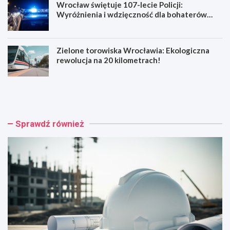
Wrocław świętuje 107-lecie Policji:
Wyróżnienia i wdzięczność dla bohaterów
codzienności
Zielone torowiska Wrocławia: Ekologiczna
rewolucja na 20 kilometrach!
R
W
e
y
n
p
o
a
w
d
Sprawdź również
a
e
c
k
j
n
a
a
b
R
a
e
r
y
o
m
k
o
o
n
w
t