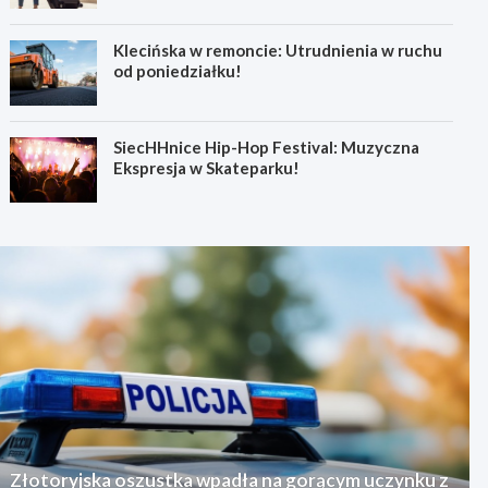
Klecińska w remoncie: Utrudnienia w ruchu
od poniedziałku!
SiecHHnice Hip-Hop Festival: Muzyczna
Ekspresja w Skateparku!
Złotoryjska oszustka wpadła na gorącym uczynku z