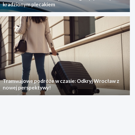
kradzionym plecakiem
Tramwajowe podróże w czasie: Odkryj Wrocław z
nowej perspektywy!