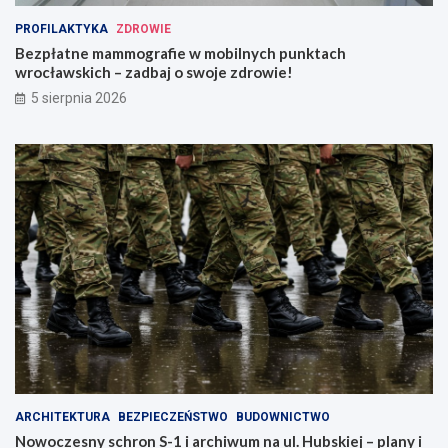
t
o
r
c
PROFILAKTYKA
ZDROWIE
u
ł
Bezpłatne mammografie w mobilnych punktach
k
a
wrocławskich – zadbaj o swoje zdrowie!
c
w
5 sierpnia 2026
j
s
a
k
,
i
k
c
t
h
ó
–
r
z
a
a
z
d
m
b
i
a
e
j
n
o
i
s
m
w
i
o
a
j
ARCHITEKTURA
BEZPIECZEŃSTWO
BUDOWNICTWO
s
e
Nowoczesny schron S-1 i archiwum na ul. Hubskiej – plany i
t
z