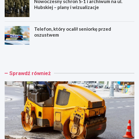
Nowoczesny schron S-1 i archiwum na ul.
Hubskiej – plany i wizualizacje
Telefon, który ocalił seniorkę przed
oszustwem
W
B
r
e
o
z
c
p
ł
ł
Sprawdź również
a
a
w
t
i
n
n
e
w
m
e
a
s
m
t
m
u
o
j
g
e
r
2
a