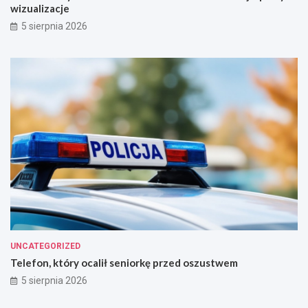
wizualizacje
o
d
!
r
5 sierpnia 2026
o
w
i
e
!
UNCATEGORIZED
Telefon, który ocalił seniorkę przed oszustwem
5 sierpnia 2026