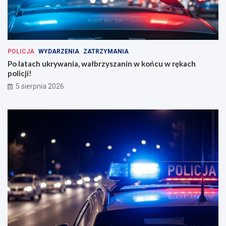
POLICJA
WYDARZENIA
ZATRZYMANIA
Po latach ukrywania, wałbrzyszanin w końcu w rękach
policji!
5 sierpnia 2026