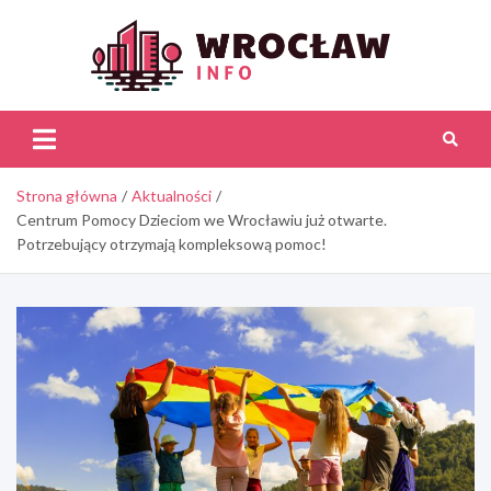
Skip
to
content
Wroc
Inf
Strona główna
Aktualności
Centrum Pomocy Dzieciom we Wrocławiu już otwarte.
Potrzebujący otrzymają kompleksową pomoc!