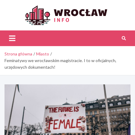
Skip
to
content
Wroc
Inf
Strona główna
Miasto
Feminatywy we wrocławskim magistracie. I to w oficjalnych,
urzędowych dokumentach!