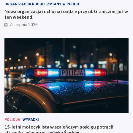
ORGANIZACJA RUCHU
ZMIANY W RUCHU
a
s
r
z
Nowa organizacja ruchu na rondzie przy ul. Granicznej już w
o
a
ten weekend!
n
l
7 sierpnia 2026
d
e
z
ń
i
c
e
z
p
y
r
m
z
p
y
o
u
ś
l
c
.
i
G
g
r
u
a
p
n
o
i
t
c
r
POLICJA
WYPADKI
z
ą
15-letni motocyklista w szaleńczym pościgu potrącił
n
c
strażnika leśnego w Lwówku Śląskim