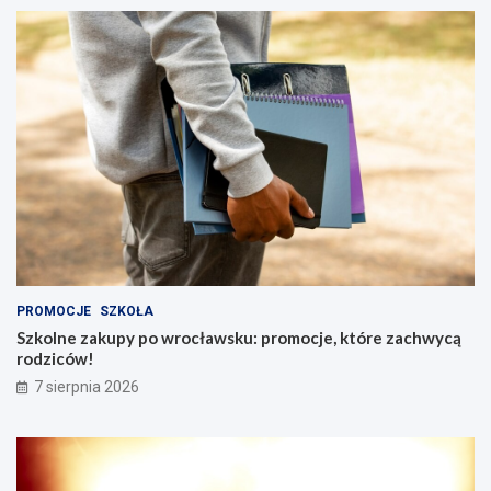
u
Ś
l
ą
s
k
i
m
PROMOCJE
SZKOŁA
Szkolne zakupy po wrocławsku: promocje, które zachwycą
rodziców!
7 sierpnia 2026