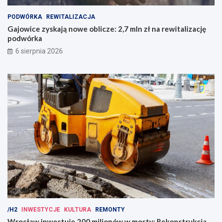
PODWÓRKA
REWITALIZACJA
Gajowice zyskają nowe oblicze: 2,7 mln zł na rewitalizację
podwórka
6 sierpnia 2026
/H2
INWESTYCJE
KULTURA
REMONTY
Wrocław inwestuje 200 milionów w mosty: Rekonstrukcja,