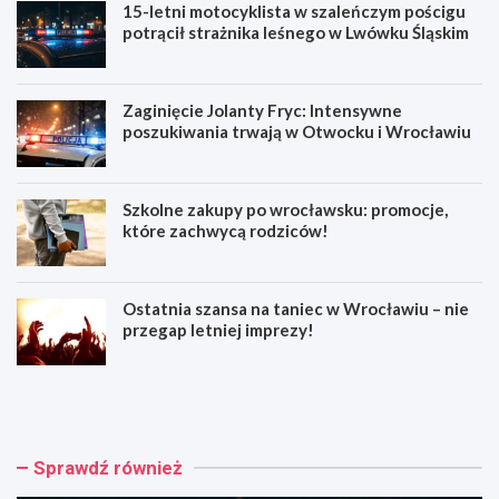
15-letni motocyklista w szaleńczym pościgu
potrącił strażnika leśnego w Lwówku Śląskim
Zaginięcie Jolanty Fryc: Intensywne
poszukiwania trwają w Otwocku i Wrocławiu
Szkolne zakupy po wrocławsku: promocje,
które zachwycą rodziców!
Ostatnia szansa na taniec w Wrocławiu – nie
przegap letniej imprezy!
1
Z
5
a
-
g
l
i
e
n
Sprawdź również
t
i
n
ę