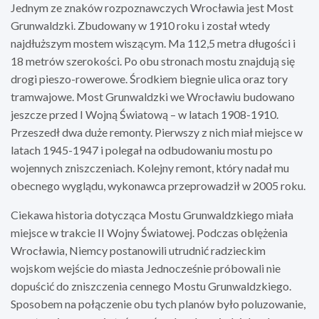
Jednym ze znaków rozpoznawczych Wrocławia jest Most
Grunwaldzki. Zbudowany w 1910 roku i został wtedy
najdłuższym mostem wiszącym. Ma 112,5 metra długości i
18 metrów szerokości. Po obu stronach mostu znajdują się
drogi pieszo-rowerowe. Środkiem biegnie ulica oraz tory
tramwajowe. Most Grunwaldzki we Wrocławiu budowano
jeszcze przed I Wojną Światową – w latach 1908-1910.
Przeszedł dwa duże remonty. Pierwszy z nich miał miejsce w
latach 1945-1947 i polegał na odbudowaniu mostu po
wojennych zniszczeniach. Kolejny remont, który nadał mu
obecnego wyglądu, wykonawca przeprowadził w 2005 roku.
Ciekawa historia dotycząca Mostu Grunwaldzkiego miała
miejsce w trakcie II Wojny Światowej. Podczas oblężenia
Wrocławia, Niemcy postanowili utrudnić radzieckim
wojskom wejście do miasta Jednocześnie próbowali nie
dopuścić do zniszczenia cennego Mostu Grunwaldzkiego.
Sposobem na połączenie obu tych planów było poluzowanie,