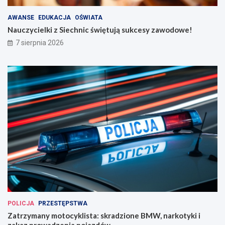
AWANSE
EDUKACJA
OŚWIATA
Nauczycielki z Siechnic świętują sukcesy zawodowe!
7 sierpnia 2026
POLICJA
PRZESTĘPSTWA
Zatrzymany motocyklista: skradzione BMW, narkotyki i
zakaz prowadzenia pojazdów