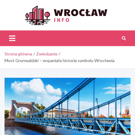
Skip
to
content
Wroc
Inf
Strona główna
Zwiedzanie
Most Grunwaldzki – wspaniała historia symbolu Wrocławia