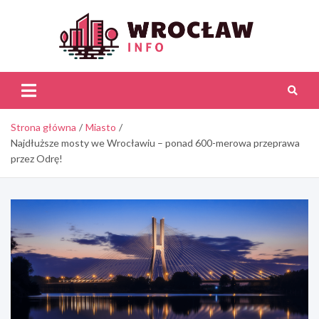
Skip
to
content
Wroc
Inf
Strona główna
Miasto
Najdłuższe mosty we Wrocławiu – ponad 600-merowa przeprawa
przez Odrę!