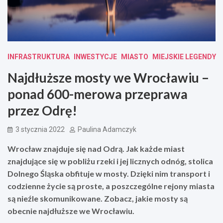
INFRASTRUKTURA
INWESTYCJE
MIASTO
MIEJSKIE LEGENDY
Najdłuższe mosty we Wrocławiu –
ponad 600-merowa przeprawa
przez Odrę!
3 stycznia 2022
Paulina Adamczyk
Wrocław znajduje się nad Odrą. Jak każde miast
znajdujące się w pobliżu rzeki i jej licznych odnóg, stolica
Dolnego Śląska obfituje w mosty. Dzięki nim transport i
codzienne życie są proste, a poszczególne rejony miasta
są nieźle skomunikowane. Zobacz, jakie mosty są
obecnie najdłuższe we Wrocławiu.