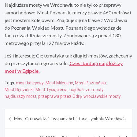
Najdłuższe mosty we Wrocławiu to nie tylko przeprawy
samochodowe. Most Poznański mierzy prawie 460 metrów i
jest mostem kolejowym. Znajduje się na trasie z Wrocławia
do Poznania. W skład Mostu Poznańskiego wchodzą de
facto dwa bliźniacze mosty. Zbudowane są z ponad 130-
metrowego przęsła i 27 filarów każdy.
Jeśli interesuję Cię tematyka tak długich mostów, zachęcamy
do przeczytania tego artykułu.
Czesi budują najdłuższy
most w Egipcie.
Tags:
most kolejowy
,
Most Milenijny
,
Most Poznański
,
Most Rędziński
,
Most Tysiąclecia
,
najdłuższe mosty
,
najdłuższy most
,
przeprawa przez Odrę
,
wrocławskie mosty
Nawigacja
Most Grunwaldzki – wspaniała historia symbolu Wrocławia
wpisu