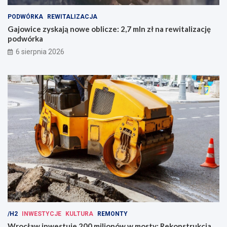
PODWÓRKA
REWITALIZACJA
Gajowice zyskają nowe oblicze: 2,7 mln zł na rewitalizację
podwórka
6 sierpnia 2026
/H2
INWESTYCJE
KULTURA
REMONTY
Wrocław inwestuje 200 milionów w mosty: Rekonstrukcja,