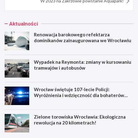
W 2023 na Zakrzowie powstanie Aquapark!
Aktualności
Renowacja barokowego refektarza
dominikanów zainaugurowana we Wrocławiu
Wypadek na Reymonta: zmiany w kursowaniu
tramwajów i autobusów
Wrocław świętuje 107-lecie Policji:
Wyróżnienia i wdzięczność dla bohaterów
codzienności
Zielone torowiska Wrocławia: Ekologiczna
rewolucja na 20 kilometrach!
R
W
e
y