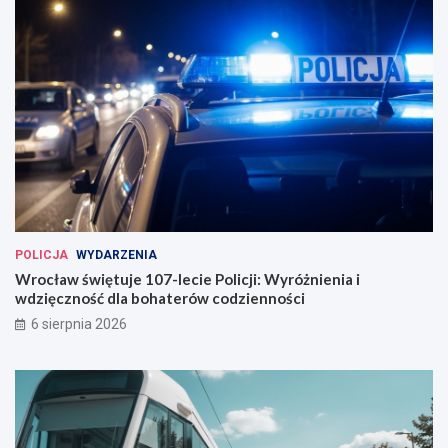
o
b
w
u
a
s
n
ó
a
w
w
e
W
r
o
c
ł
a
POLICJA
WYDARZENIA
w
Wrocław świętuje 107-lecie Policji: Wyróżnienia i
i
wdzięczność dla bohaterów codzienności
u
6 sierpnia 2026