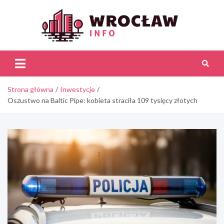
Skip
to
content
Wroc
Inf
Strona główna
Inwestycje
Oszustwo na Baltic Pipe: kobieta straciła 109 tysięcy złotych