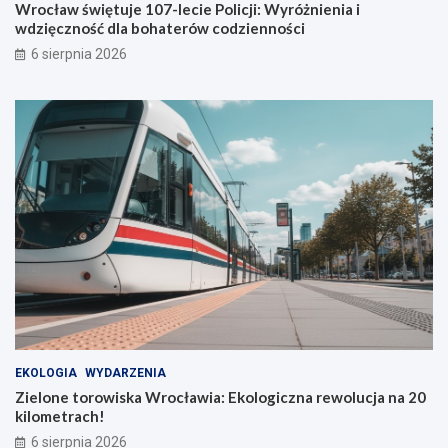
Wrocław świętuje 107-lecie Policji: Wyróżnienia i
w
i
wdzięczność dla bohaterów codzienności
i
w
6 sierpnia 2026
a
d
u
z
t
i
o
ę
b
c
u
z
s
n
ó
o
w
ś
ć
d
l
a
b
o
h
a
EKOLOGIA
WYDARZENIA
t
Zielone torowiska Wrocławia: Ekologiczna rewolucja na 20
e
kilometrach!
r
ó
6 sierpnia 2026