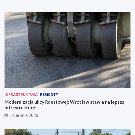
w
c
o
d
z
i
e
n
n
o
ś
c
i
INFRASTRUKTURA
REMONTY
Modernizacja ulicy Rdestowej: Wrocław stawia na lepszą
infrastrukturę!
6 sierpnia 2026