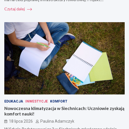
Czytaj dalej
EDUKACJA
INWESTYCJE
KOMFORT
Nowoczesna klimatyzacja w Siechnicach: Uczniowie zyskają
komfort nauki!
18 lipca 2026
Paulina Adamczyk
W Szkole Podstawowej nr 2 w Siechnicach zakończono właśnie