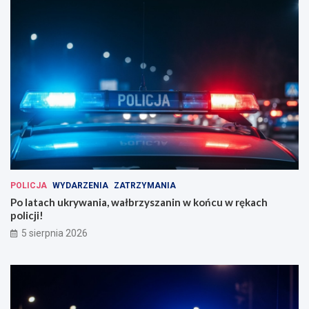
POLICJA
WYDARZENIA
ZATRZYMANIA
Po latach ukrywania, wałbrzyszanin w końcu w rękach
policji!
5 sierpnia 2026