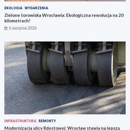
a
EKOLOGIA
WYDARZENIA
t
Zielone torowiska Wrocławia: Ekologiczna rewolucja na 20
e
kilometrach!
r
ó
6 sierpnia 2026
w
c
o
d
z
i
e
n
n
o
ś
c
i
INFRASTRUKTURA
REMONTY
Modernizacja ulicy Rdestowej: Wrocław stawia na lepszą