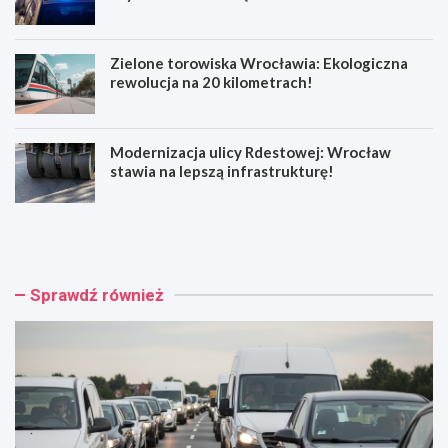
codzienności
Zielone torowiska Wrocławia: Ekologiczna
rewolucja na 20 kilometrach!
Modernizacja ulicy Rdestowej: Wrocław
stawia na lepszą infrastrukturę!
W
W
y
r
p
o
a
c
d
ł
Sprawdź również
e
a
k
w
n
ś
a
w
R
i
e
ę
y
t
m
u
o
j