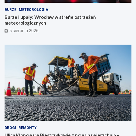
BURZE
METEOROLOGIA
Burze i upały: Wrocław w strefie ostrzeżeń
meteorologicznych
5 sierpnia 2026
DROGI
REMONTY
Ulica Klonowa w Biestrzykowie z nową nawierzchnią –