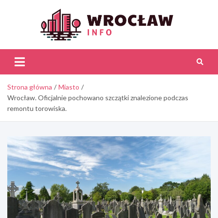
Skip
to
content
Wroc
Inf
Strona główna
Miasto
Wrocław. Oficjalnie pochowano szczątki znalezione podczas
remontu torowiska.