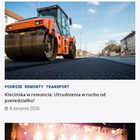
o
p
n
e
y
k
m
t
p
y
l
w
e
y
c
!
a
k
i
e
m
PODRÓŻE
REMONTY
TRANSPORT
Klecińska w remoncie: Utrudnienia w ruchu od
poniedziałku!
8 sierpnia 2026