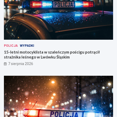
POLICJA
WYPADKI
15-letni motocyklista w szaleńczym pościgu potrącił
strażnika leśnego w Lwówku Śląskim
7 sierpnia 2026