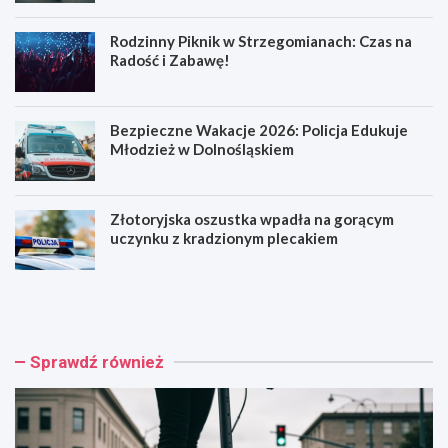
Rodzinny Piknik w Strzegomianach: Czas na
Radość i Zabawę!
Bezpieczne Wakacje 2026: Policja Edukuje
Młodzież w Dolnośląskiem
Złotoryjska oszustka wpadła na gorącym
uczynku z kradzionym plecakiem
H
R
u
o
l
d
a
z
j
i
Sprawdź również
n
n
o
n
g
y
a
P
k
i