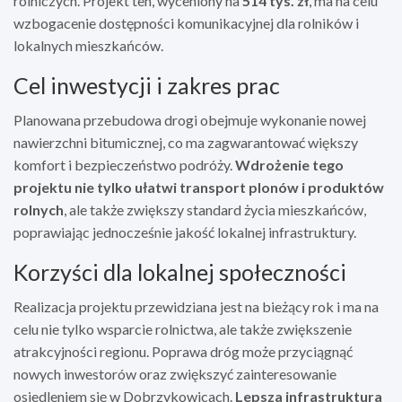
rolniczych. Projekt ten, wyceniony na
514 tys. zł
, ma na celu
wzbogacenie dostępności komunikacyjnej dla rolników i
lokalnych mieszkańców.
Cel inwestycji i zakres prac
Planowana przebudowa drogi obejmuje wykonanie nowej
nawierzchni bitumicznej, co ma zagwarantować większy
komfort i bezpieczeństwo podróży.
Wdrożenie tego
projektu nie tylko ułatwi transport plonów i produktów
rolnych
, ale także zwiększy standard życia mieszkańców,
poprawiając jednocześnie jakość lokalnej infrastruktury.
Korzyści dla lokalnej społeczności
Realizacja projektu przewidziana jest na bieżący rok i ma na
celu nie tylko wsparcie rolnictwa, ale także zwiększenie
atrakcyjności regionu. Poprawa dróg może przyciągnąć
nowych inwestorów oraz zwiększyć zainteresowanie
osiedleniem się w Dobrzykowicach.
Lepsza infrastruktura