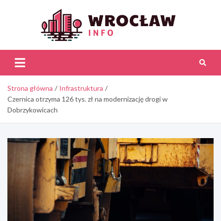
Skip
to
content
Wroc
Inf
Strona główna
Infrastruktura
Czernica otrzyma 126 tys. zł na modernizację drogi w
Dobrzykowicach