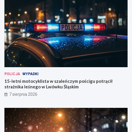
POLICJA
WYPADKI
15-letni motocyklista w szaleńczym pościgu potrącił
strażnika leśnego w Lwówku Śląskim
7 sierpnia 2026