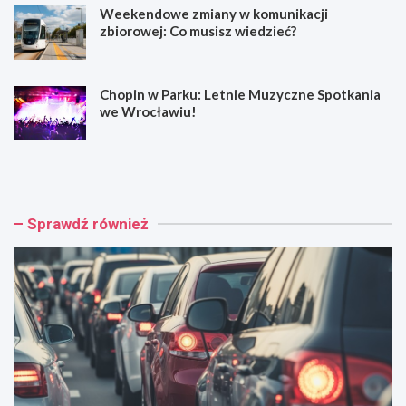
Weekendowe zmiany w komunikacji
zbiorowej: Co musisz wiedzieć?
Chopin w Parku: Letnie Muzyczne Spotkania
we Wrocławiu!
W
M
y
u
p
z
a
y
d
c
Sprawdź również
e
z
k
n
n
e
a
h
A
o
4
ł
:
d
C
o
z
w
t
a
e
n