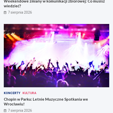
Weekendowe zmiany w komunikacji zbiorowej: Co musisz
W
wiedzieć?
r
o
7 sierpnia 2026
c
ł
a
w
i
u
KONCERTY
KULTURA
Chopin w Parku: Letnie Muzyczne Spotkania we
Wrocławiu!
7 sierpnia 2026