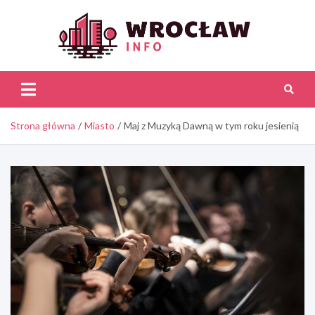
Skip
to
content
Wroc
Inf
Strona główna
Miasto
Maj z Muzyką Dawną w tym roku jesienią