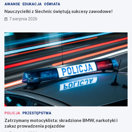
AWANSE
EDUKACJA
OŚWIATA
Nauczycielki z Siechnic świętują sukcesy zawodowe!
7 sierpnia 2026
POLICJA
PRZESTĘPSTWA
Zatrzymany motocyklista: skradzione BMW, narkotyki i
zakaz prowadzenia pojazdów