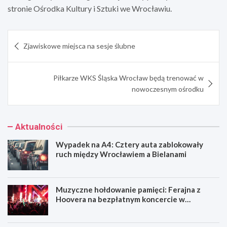
stronie Ośrodka Kultury i Sztuki we Wrocławiu.
Nawigacja
Zjawiskowe miejsca na sesje ślubne
wpisu
Piłkarze WKS Śląska Wrocław będą trenować w
nowoczesnym ośrodku
Aktualności
Wypadek na A4: Cztery auta zablokowały
ruch między Wrocławiem a Bielanami
Muzyczne hołdowanie pamięci: Ferajna z
Hoovera na bezpłatnym koncercie w
Wrocławiu