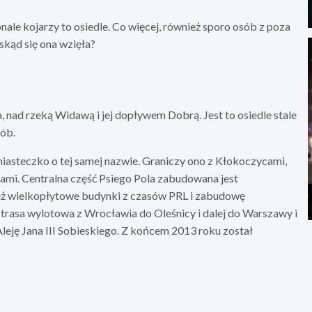
ale kojarzy to osiedle. Co więcej, również sporo osób z poza
 skąd się ona wzięła?
, nad rzeką Widawą i jej dopływem Dobrą. Jest to osiedle stale
sób.
asteczko o tej samej nazwie. Graniczy ono z Kłokoczycami,
mi. Centralna część Psiego Pola zabudowana jest
eż wielkopłytowe budynki z czasów PRL i zabudowę
 trasa wylotowa z Wrocławia do Oleśnicy i dalej do Warszawy i
Aleję Jana III Sobieskiego. Z końcem 2013 roku został