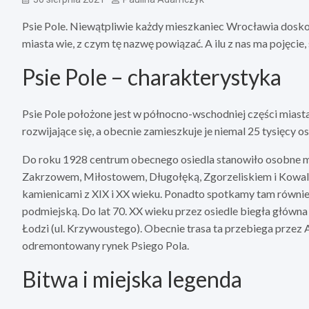
Psie Pole. Niewątpliwie każdy mieszkaniec Wrocławia doskon
miasta wie, z czym tę nazwę powiązać. A ilu z nas ma pojęcie,
Psie Pole – charakterystyka
Psie Pole położone jest w północno-wschodniej części miasta
rozwijające się, a obecnie zamieszkuje je niemal 25 tysięcy o
Do roku 1928 centrum obecnego osiedla stanowiło osobne mi
Zakrzowem, Miłostowem, Długołęką, Zgorzeliskiem i Kowala
kamienicami z XIX i XX wieku. Ponadto spotkamy tam równi
podmiejską. Do lat 70. XX wieku przez osiedle biegła główna
Łodzi (ul. Krzywoustego). Obecnie trasa ta przebiega przez 
odremontowany rynek Psiego Pola.
Bitwa i miejska legenda