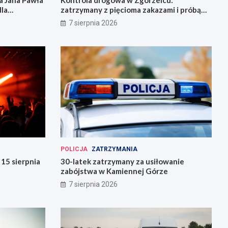
 Jana Pawła
Kontrola drogowa w Zgorzelcu:
dla
zatrzymany z pięcioma zakazami i próbą
ucieczki
7 sierpnia 2026
POLICJA
ZATRZYMANIA
15 sierpnia
30-latek zatrzymany za usiłowanie
zabójstwa w Kamiennej Górze
7 sierpnia 2026