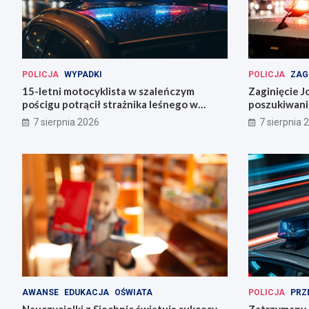
POLICJA
WYPADKI
POLICJA
ZAG
15-letni motocyklista w szaleńczym
Zaginięcie J
pościgu potrącił strażnika leśnego w
poszukiwani
Lwówku Śląskim
Wrocławiu
7 sierpnia 2026
7 sierpnia 
AWANSE
EDUKACJA
OŚWIATA
POLICJA
PRZ