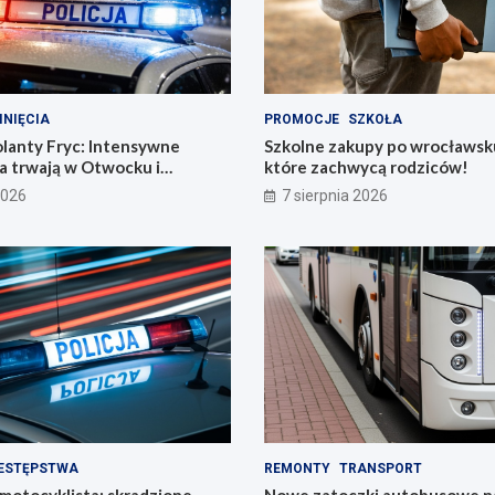
INIĘCIA
PROMOCJE
SZKOŁA
olanty Fryc: Intensywne
Szkolne zakupy po wrocławsk
a trwają w Otwocku i
które zachwycą rodziców!
2026
7 sierpnia 2026
ESTĘPSTWA
REMONTY
TRANSPORT