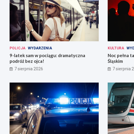
POLICJA
WYDARZENIA
KULTURA
WYD
9-latek sam w pociągu: dramatyczna
Noc pełna ta
podróż bez ojca!
Śląskim
7 sierpnia 2026
7 sierpnia 