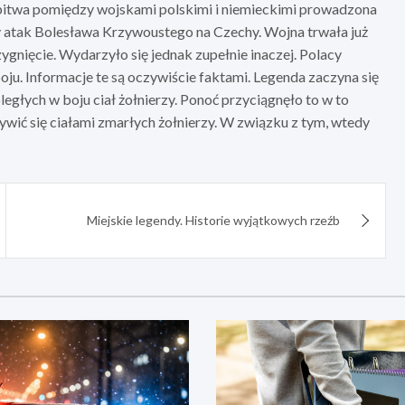
bitwa pomiędzy wojskami polskimi i niemieckimi prowadzona
y atak Bolesława Krzywoustego na Czechy. Wojna trwała już
rzygnięcie. Wydarzyło się jednak zupełnie inaczej. Polacy
u. Informacje te są oczywiście faktami. Legenda zaczyna się
egłych w boju ciał żołnierzy. Ponoć przyciągnęło to w to
wić się ciałami zmarłych żołnierzy. W związku z tym, wtedy
Miejskie legendy. Historie wyjątkowych rzeźb