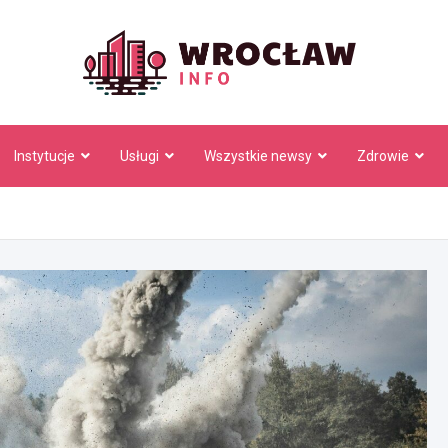
Wrocł
Instytucje
Usługi
Wszystkie newsy
Zdrowie