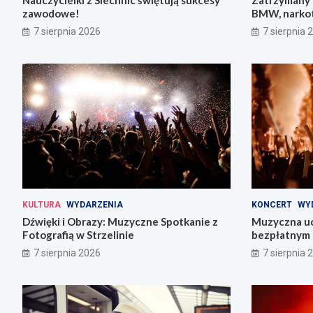
Nauczycielki z Siechnic świętują sukcesy
Zatrzymany 
zawodowe!
BMW, narkot
pojazdów
7 sierpnia 2026
7 sierpnia 
KULTURA
WYDARZENIA
KONCERT
WY
Dźwięki i Obrazy: Muzyczne Spotkanie z
Muzyczna uc
Fotografią w Strzelinie
bezpłatnym 
7 sierpnia 2026
7 sierpnia 