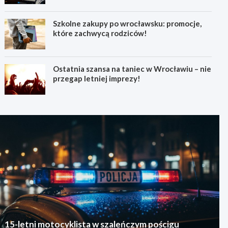
Szkolne zakupy po wrocławsku: promocje,
które zachwycą rodziców!
Ostatnia szansa na taniec w Wrocławiu – nie
przegap letniej imprezy!
15-letni motocyklista w szaleńczym pościgu