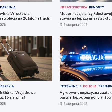
DARZENIA
INFRASTRUKTURA
REMONTY
owiska Wrocławia:
Modernizacja ulicy Rdestowe
rewolucja na 20 kilometrach!
stawia na lepszą infrastruktu
2026
6 sierpnia 2026
ARZENIA
INTERWENCJE
POLICJA
PRZEMO
k Górka: Wyjątkowe
Agresywny mężczyzna zaata
uż 15 sierpnia!
partnerkę, potem policjantów 
butelką
2026
6 sierpnia 2026