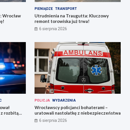
PIENIĄDZE
TRANSPORT
j: Wrocław
Utrudnienia na Traugutta: Kluczowy
rę!
remont torowiska już trwa!
6 sierpnia 2026
C
POLICJA
WYDARZENIA
kował
Wrocławscy policjanci bohaterami –
z rozbitą
uratowali nastolatkę z niebezpieczeństwa
6 sierpnia 2026