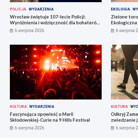
POLICJA
WYDARZENIA
EKOLOGIA
WY
Wrocław świętuje 107-lecie Policji:
Zielone tor
Wyróżnienia i wdzięczność dla bohaterów
Ekologiczna 
codzienności
6 sierpnia 2026
6 sierpnia 
KULTURA
WYDARZENIA
KULTURA
WYD
Fascynująca opowieść o Marii
Odkryj Zame
Skłodowskiej-Curie na 9 Hills Festival
zwiedzanie j
6 sierpnia 2026
6 sierpnia 