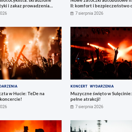
motocyklista: skradzione
Nowe zatoczki autobusowe na
yki i zakaz prowadzenia
II: komfort i bezpieczeństwo 
mieszkańców!
2026
7 sierpnia 2026
DARZENIA
KONCERT
WYDARZENIA
zta w Hucie: TeDe na
Muzyczne święto w Sulęcinie: 
koncercie!
pełne atrakcji!
2026
7 sierpnia 2026