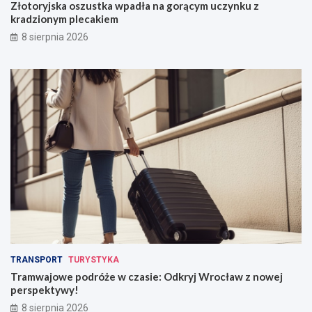
d
i
Złotoryjska oszustka wpadła na gorącym uczynku z
ł
e
kradzionym plecakiem
a
:
8 sierpnia 2026
n
O
a
d
g
k
o
r
r
y
ą
j
c
W
y
r
m
o
u
c
c
ł
z
a
y
w
n
z
k
n
u
o
z
w
TRANSPORT
TURYSTYKA
k
e
Tramwajowe podróże w czasie: Odkryj Wrocław z nowej
r
j
perspektywy!
a
p
8 sierpnia 2026
d
e