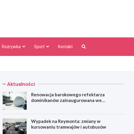
aw Info
Rozrywka
Sport
Kontakt
Aktualności
Renowacja barokowego refektarza
dominikanów zainaugurowana we
Wrocławiu
Wypadek na Reymonta: zmiany w
kursowaniu tramwajów i autobusów