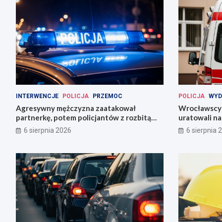
INTERWENCJE
POLICJA
PRZEMOC
POLICJA
WYD
Agresywny mężczyzna zaatakował
Wrocławscy 
partnerkę, potem policjantów z rozbitą
uratowali n
butelką
6 sierpnia 2026
6 sierpnia 