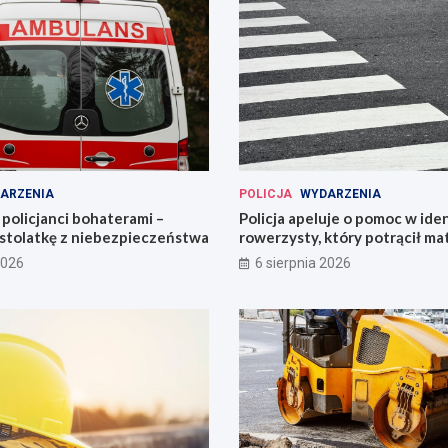
ARZENIA
POLICJA
WYDARZENIA
policjanci bohaterami –
Policja apeluje o pomoc w iden
astolatkę z niebezpieczeństwa
rowerzysty, który potrącił ma
2026
6 sierpnia 2026