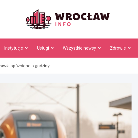
Wrocł
Instytucje
Usługi
Wszystkie newsy
Zdrowie
cławia opóźnione o godziny