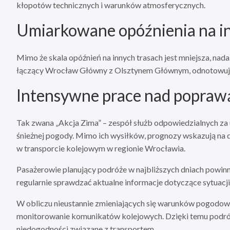
kłopotów technicznych i warunków atmosferycznych.
Umiarkowane opóźnienia na in
Mimo że skala opóźnień na innych trasach jest mniejsza, nad
łączący Wrocław Główny z Olsztynem Głównym, odnotowu
Intensywne prace nad poprawą
Tak zwana „Akcja Zima” – zespół służb odpowiedzialnych za 
śnieżnej pogody. Mimo ich wysiłków, prognozy wskazują na d
w transporcie kolejowym w regionie Wrocławia.
Pasażerowie planujący podróże w najbliższych dniach powinn
regularnie sprawdzać aktualne informacje dotyczące sytuacji
W obliczu nieustannie zmieniających się warunków pogodowy
monitorowanie komunikatów kolejowych. Dzięki temu podróżn
niedogodności związane z transportem.