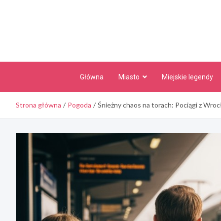
Skip
to
content
Główna
Miasto
Miejskie legendy
Strona główna
Pogoda
Śnieżny chaos na torach: Pociągi z Wro