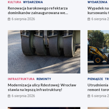
KULTURA
WYDARZENIA
WYDARZENIA
Renowacja barokowego refektarza
Wypadek na 
dominikanów zainaugurowana we
kursowaniu 
Wrocławiu
6 sierpnia 2026
6 sierpnia 
INFRASTRUKTURA
REMONTY
PIENIĄDZE
TR
Modernizacja ulicy Rdestowej: Wrocław
Utrudnienia
stawia na lepszą infrastrukturę!
remont torow
6 sierpnia 2026
6 sierpnia 