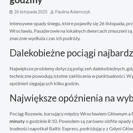
26 listopada 2025
Paulina Adamczyk
Intensywne opady śniegu, które pojawiły się 26 listopada, p
Wrocławiu. Pasażerowie na lokalnych dworcach zmuszeni są 
znacznie wydłuża czas ich podróży.
Dalekobieżne pociągi najbard
Największe problemy dotyczą połączeń dalekobieżnych, gdz
techniczne powodują istotne zakłócenia w punktualności. 
opóźnień sięgających kilku godzin.
Największe opóźnienia na wyb
Pociąg Rozewie, kursujący między Wrocławiem Głównym a 
minuty
o godzinie 8:10. Powodem są zarówno obfite opady śn
trudności napotkał Baltic Express, podróżujący z Gdyni Główn