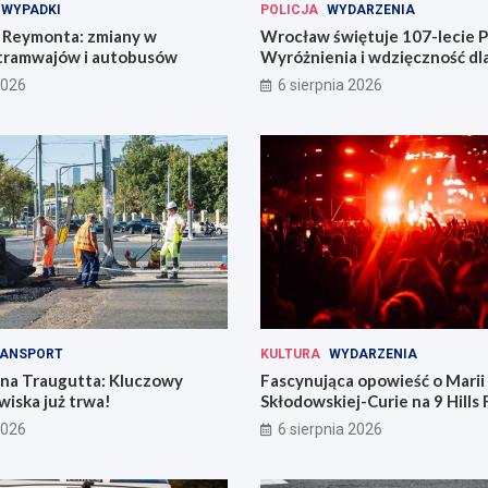
WYPADKI
POLICJA
WYDARZENIA
Reymonta: zmiany w
Wrocław świętuje 107-lecie Po
tramwajów i autobusów
Wyróżnienia i wdzięczność d
codzienności
2026
6 sierpnia 2026
ANSPORT
KULTURA
WYDARZENIA
 na Traugutta: Kluczowy
Fascynująca opowieść o Marii
iska już trwa!
Skłodowskiej-Curie na 9 Hills 
2026
6 sierpnia 2026