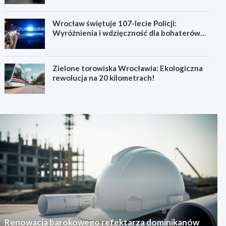
Wrocław świętuje 107-lecie Policji:
Wyróżnienia i wdzięczność dla bohaterów
codzienności
Zielone torowiska Wrocławia: Ekologiczna
rewolucja na 20 kilometrach!
Renowacja barokowego refektarza dominikanów