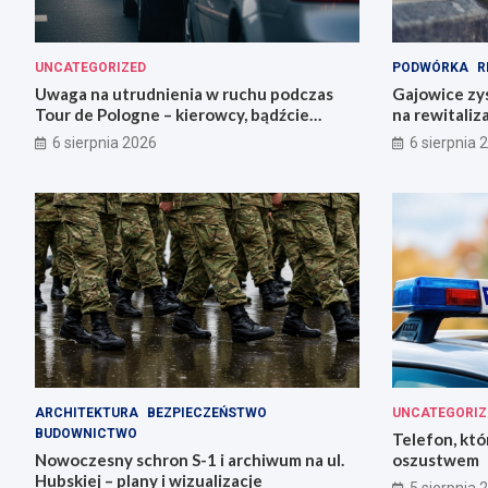
UNCATEGORIZED
PODWÓRKA
R
Uwaga na utrudnienia w ruchu podczas
Gajowice zys
Tour de Pologne – kierowcy, bądźcie
na rewitaliz
przygotowani!
6 sierpnia 2026
6 sierpnia 
ARCHITEKTURA
BEZPIECZEŃSTWO
UNCATEGORIZ
BUDOWNICTWO
Telefon, któ
Nowoczesny schron S-1 i archiwum na ul.
oszustwem
Hubskiej – plany i wizualizacje
5 sierpnia 