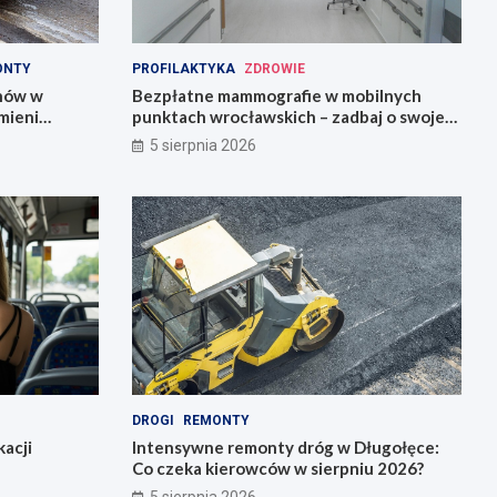
ONTY
PROFILAKTYKA
ZDROWIE
onów w
Bezpłatne mammografie w mobilnych
mieni
punktach wrocławskich – zadbaj o swoje
zdrowie!
5 sierpnia 2026
DROGI
REMONTY
acji
Intensywne remonty dróg w Długołęce:
Co czeka kierowców w sierpniu 2026?
5 sierpnia 2026