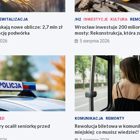
EWITALIZACJA
/H2
INWESTYCJE
KULTURA
REM
kają nowe oblicze: 2,7 mln zł
Wrocław inwestuje 200 mili
ację podwórka
mosty: Rekonstrukcja, która z
miasto!
2026
5 sierpnia 2026
ED
KOMUNIKACJA
REMONTY
ry ocalił seniorkę przed
Rewolucja biletowa w komunik
miejskiej: co musisz wiedzieć!
2026
5 sierpnia 2026