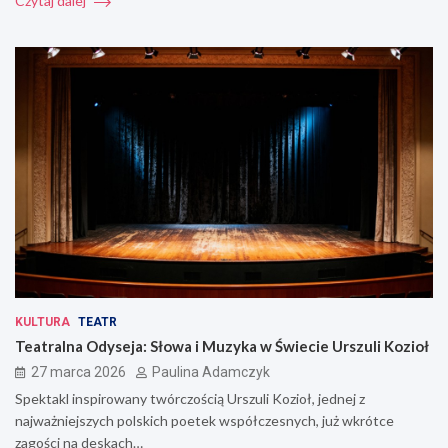
Czytaj dalej
KULTURA
TEATR
Teatralna Odyseja: Słowa i Muzyka w Świecie Urszuli Kozioł
27 marca 2026
Paulina Adamczyk
Spektakl inspirowany twórczością Urszuli Kozioł, jednej z
najważniejszych polskich poetek współczesnych, już wkrótce
zagości na deskach…