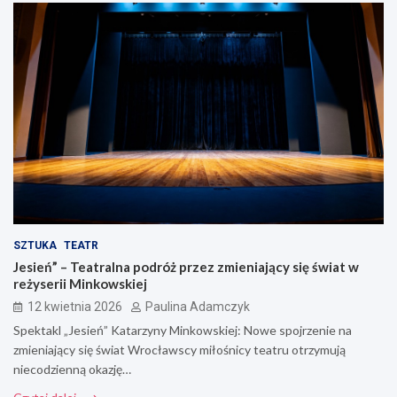
SZTUKA
TEATR
Jesień” – Teatralna podróż przez zmieniający się świat w
reżyserii Minkowskiej
12 kwietnia 2026
Paulina Adamczyk
Spektakl „Jesień” Katarzyny Minkowskiej: Nowe spojrzenie na
zmieniający się świat Wrocławscy miłośnicy teatru otrzymują
niecodzienną okazję…