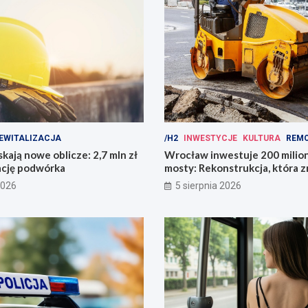
EWITALIZACJA
/H2
INWESTYCJE
KULTURA
REM
kają nowe oblicze: 2,7 mln zł
Wrocław inwestuje 200 mili
ację podwórka
mosty: Rekonstrukcja, która z
miasto!
2026
5 sierpnia 2026