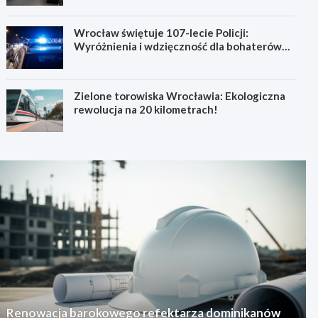
Wrocław świętuje 107-lecie Policji:
Wyróżnienia i wdzięczność dla bohaterów
codzienności
Zielone torowiska Wrocławia: Ekologiczna
rewolucja na 20 kilometrach!
Renowacja barokowego refektarza dominikanów