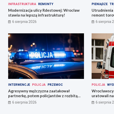
INFRASTRUKTURA
REMONTY
PIENIĄDZE
TR
Modernizacja ulicy Rdestowej: Wrocław
Utrudnienia
stawia na lepszą infrastrukturę!
remont torow
6 sierpnia 2026
6 sierpnia 
INTERWENCJE
POLICJA
PRZEMOC
POLICJA
WYD
Agresywny mężczyzna zaatakował
Wrocławscy 
partnerkę, potem policjantów z rozbitą
uratowali n
butelką
6 sierpnia 2026
6 sierpnia 