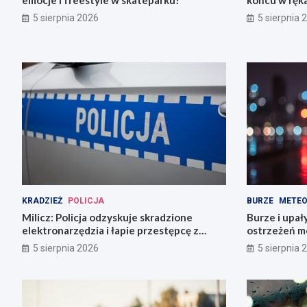
emocje i freestyle w skateparku!
końcu w ręka
5 sierpnia 2026
5 sierpnia 
KRADZIEŻ
POLICJA
BURZE
METEO
Milicz: Policja odzyskuje skradzione
Burze i upał
elektronarzędzia i łapie przestępcę z
ostrzeżeń m
narkotykami
5 sierpnia 2026
5 sierpnia 