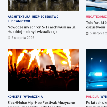
ARCHITEKTURA
BEZPIECZEŃSTWO
UNCATEGORIZ
BUDOWNICTWO
Telefon, któ
Nowoczesny schron S-1 i archiwum na ul.
oszustwem
Hubskiej – plany i wizualizacje
5 sierpnia 
5 sierpnia 2026
KONCERT
WYDARZENIA
POLICJA
WYD
SiecHHnice Hip-Hop Festival: Muzyczne
Po latach uk