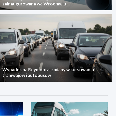
zainaugurowana we Wrocławiu
Wypadek na Reymonta: zmiany w kursowaniu
tramwajów i autobusów