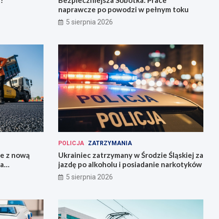
!
Bezpieczniejsza Sobótka: Prace
naprawcze po powodzi w pełnym toku
5 sierpnia 2026
POLICJA
ZATRZYMANIA
ie z nową
Ukrainiec zatrzymany w Środzie Śląskiej za
la
jazdę po alkoholu i posiadanie narkotyków
5 sierpnia 2026