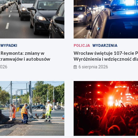
WYPADKI
POLICJA
WYDARZENIA
Reymonta: zmiany w
Wrocław świętuje 107-lecie Po
tramwajów i autobusów
Wyróżnienia i wdzięczność d
codzienności
2026
6 sierpnia 2026