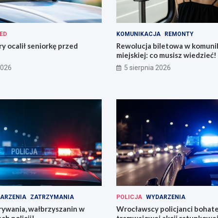
ED
KOMUNIKACJA
REMONTY
ry ocalił seniorkę przed
Rewolucja biletowa w komunik
miejskiej: co musisz wiedzieć!
2026
5 sierpnia 2026
ARZENIA
ZATRZYMANIA
POLICJA
WYDARZENIA
rywania, wałbrzyszanin w
Wrocławscy policjanci bohat