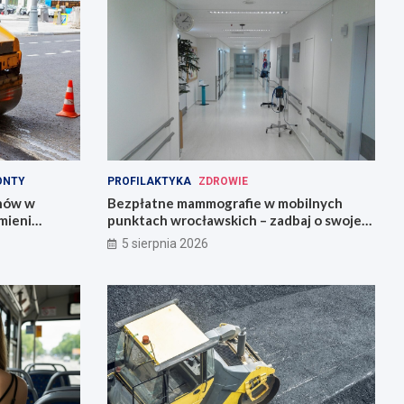
ONTY
PROFILAKTYKA
ZDROWIE
onów w
Bezpłatne mammografie w mobilnych
mieni
punktach wrocławskich – zadbaj o swoje
zdrowie!
5 sierpnia 2026