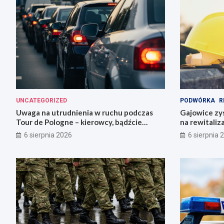
UNCATEGORIZED
PODWÓRKA
R
Uwaga na utrudnienia w ruchu podczas
Gajowice zys
Tour de Pologne – kierowcy, bądźcie
na rewitaliz
przygotowani!
6 sierpnia 2026
6 sierpnia 