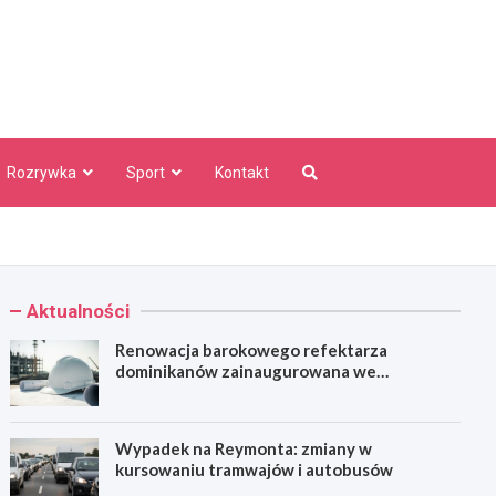
aw Info
Rozrywka
Sport
Kontakt
Aktualności
Renowacja barokowego refektarza
dominikanów zainaugurowana we
Wrocławiu
Wypadek na Reymonta: zmiany w
kursowaniu tramwajów i autobusów