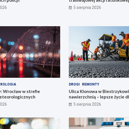
ch policji!
tramwajowej akcji ratunkowej
2026
5 sierpnia 2026
ROLOGIA
DROGI
REMONTY
y: Wrocław w strefie
Ulica Klonowa w Biestrzykow
eteorologicznych
nawierzchnią – lepsze życie d
mieszkańców!
2026
5 sierpnia 2026