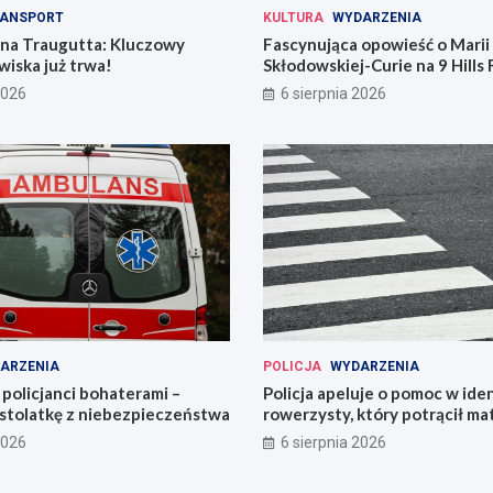
ANSPORT
KULTURA
WYDARZENIA
 na Traugutta: Kluczowy
Fascynująca opowieść o Marii
iska już trwa!
Skłodowskiej-Curie na 9 Hills 
2026
6 sierpnia 2026
ARZENIA
POLICJA
WYDARZENIA
policjanci bohaterami –
Policja apeluje o pomoc w iden
astolatkę z niebezpieczeństwa
rowerzysty, który potrącił ma
2026
6 sierpnia 2026