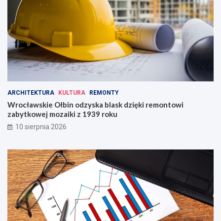
o
Ś
l
ą
s
k
a
!
ARCHITEKTURA
KULTURA
REMONTY
Wrocławskie Ołbin odzyska blask dzięki remontowi
zabytkowej mozaiki z 1939 roku
10 sierpnia 2026