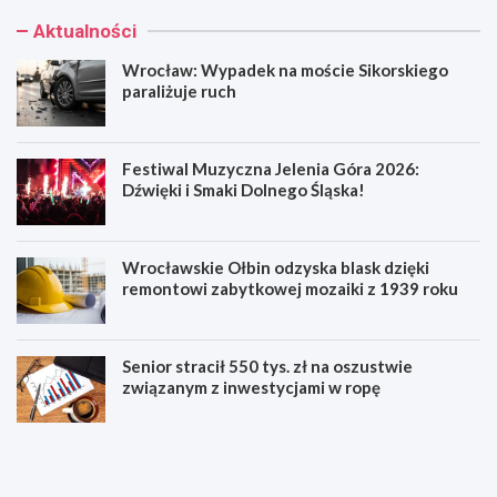
Aktualności
Wrocław: Wypadek na moście Sikorskiego
paraliżuje ruch
Festiwal Muzyczna Jelenia Góra 2026:
Dźwięki i Smaki Dolnego Śląska!
Wrocławskie Ołbin odzyska blask dzięki
remontowi zabytkowej mozaiki z 1939 roku
Senior stracił 550 tys. zł na oszustwie
związanym z inwestycjami w ropę
W
F
r
e
o
s
c
t