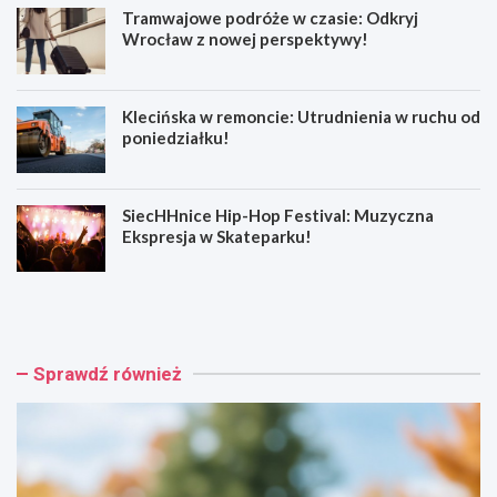
Tramwajowe podróże w czasie: Odkryj
Wrocław z nowej perspektywy!
Klecińska w remoncie: Utrudnienia w ruchu od
poniedziałku!
SiecHHnice Hip-Hop Festival: Muzyczna
Ekspresja w Skateparku!
Z
T
ł
r
o
a
t
m
o
w
Sprawdź również
r
a
y
j
j
o
s
w
k
e
a
p