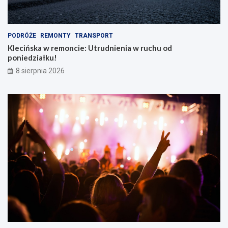
e
m
PODRÓŻE
REMONTY
TRANSPORT
Klecińska w remoncie: Utrudnienia w ruchu od
poniedziałku!
8 sierpnia 2026