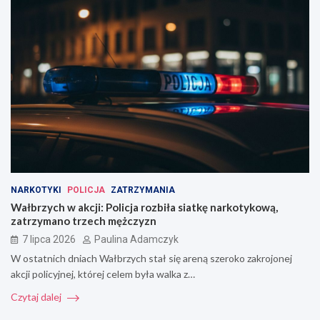
NARKOTYKI
POLICJA
ZATRZYMANIA
Wałbrzych w akcji: Policja rozbiła siatkę narkotykową,
zatrzymano trzech mężczyzn
7 lipca 2026
Paulina Adamczyk
W ostatnich dniach Wałbrzych stał się areną szeroko zakrojonej
akcji policyjnej, której celem była walka z…
Czytaj dalej