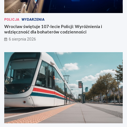
c
ł
a
POLICJA
WYDARZENIA
w
Wrocław świętuje 107-lecie Policji: Wyróżnienia i
i
wdzięczność dla bohaterów codzienności
u
6 sierpnia 2026