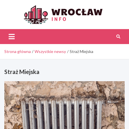
Skip
to
content
Wroc
Inf
Strona główna
Wszystkie newsy
Straż Miejska
Straż Miejska