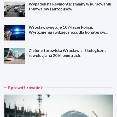
Wypadek na Reymonta: zmiany w kursowaniu
tramwajów i autobusów
Wrocław świętuje 107-lecie Policji:
Wyróżnienia i wdzięczność dla bohaterów
codzienności
Zielone torowiska Wrocławia: Ekologiczna
rewolucja na 20 kilometrach!
R
W
e
y
n
p
o
a
w
d
Sprawdź również
a
e
c
k
j
n
a
a
b
R
a
e