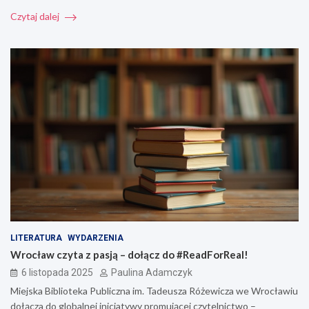
Czytaj dalej
LITERATURA
WYDARZENIA
Wrocław czyta z pasją – dołącz do #ReadForReal!
6 listopada 2025
Paulina Adamczyk
Miejska Biblioteka Publiczna im. Tadeusza Różewicza we Wrocławiu
dołącza do globalnej inicjatywy promującej czytelnictwo –