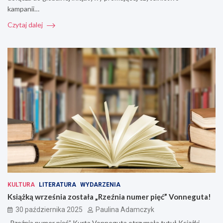
kampanii…
Czytaj dalej
KULTURA
LITERATURA
WYDARZENIA
Książką września została „Rzeźnia numer pięć” Vonneguta!
30 października 2025
Paulina Adamczyk
„Rzeźnia numer pięć” Kurta Vonneguta otrzymała tytuł Książki