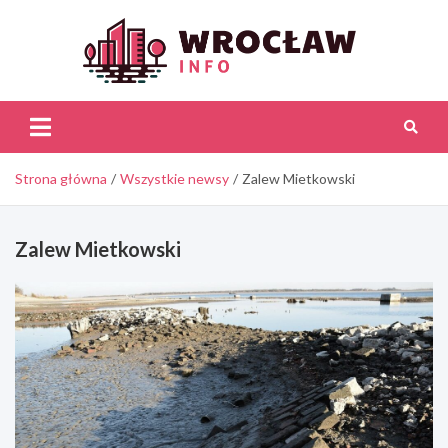
Skip
to
content
Wroc
Inf
Strona główna
Wszystkie newsy
Zalew Mietkowski
Zalew Mietkowski