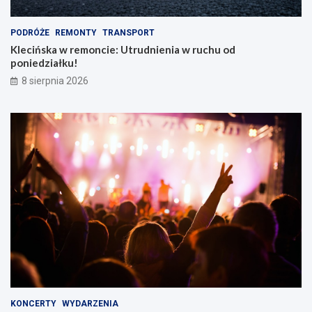
m
PODRÓŻE
REMONTY
TRANSPORT
Klecińska w remoncie: Utrudnienia w ruchu od
poniedziałku!
8 sierpnia 2026
KONCERTY
WYDARZENIA