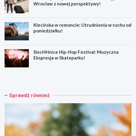
Wrocław z nowej perspektywy!
Klecińska w remoncie: Utrudnienia w ruchu od
poniedziałku!
SiecHHnice Hip-Hop Festival: Muzyczna
Ekspresja w Skateparku!
Z
T
ł
r
o
a
t
m
o
w
Sprawdź również
r
a
y
j
j
o
s
w
k
e
a
p
o
o
s
d