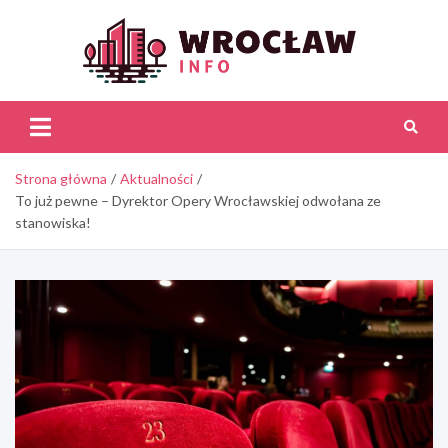
Skip
to
content
Wroc
Inf
Strona główna
Aktualności
To już pewne – Dyrektor Opery Wrocławskiej odwołana ze
stanowiska!