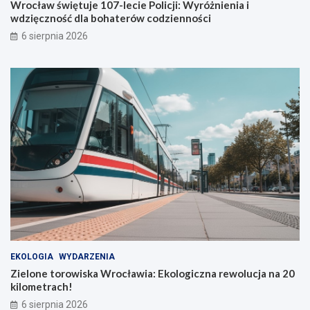
Wrocław świętuje 107-lecie Policji: Wyróżnienia i
w
i
wdzięczność dla bohaterów codzienności
i
w
6 sierpnia 2026
a
d
u
z
t
i
o
ę
b
c
u
z
s
n
ó
o
w
ś
ć
d
l
a
b
o
h
a
EKOLOGIA
WYDARZENIA
t
Zielone torowiska Wrocławia: Ekologiczna rewolucja na 20
e
kilometrach!
r
ó
6 sierpnia 2026