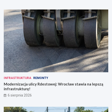
w
c
o
d
z
i
e
n
n
o
ś
c
i
INFRASTRUKTURA
REMONTY
Modernizacja ulicy Rdestowej: Wrocław stawia na lepszą
infrastrukturę!
6 sierpnia 2026