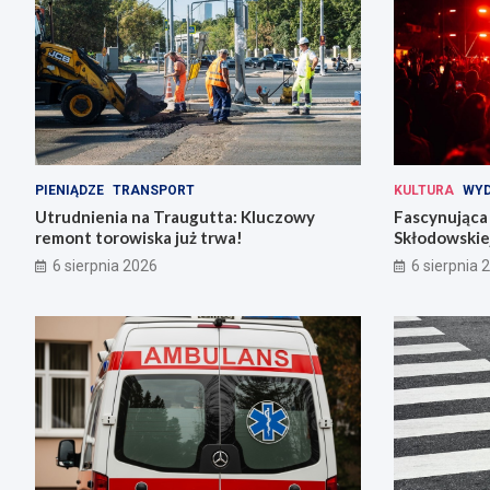
PIENIĄDZE
TRANSPORT
KULTURA
WYD
Utrudnienia na Traugutta: Kluczowy
Fascynująca 
remont torowiska już trwa!
Skłodowskiej
6 sierpnia 2026
6 sierpnia 