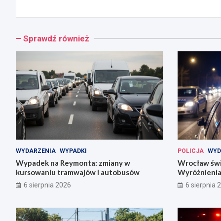
Sprawdź również
WYDARZENIA
WYPADKI
POLICJA
WYD
Wypadek na Reymonta: zmiany w
Wrocław świę
kursowaniu tramwajów i autobusów
Wyróżnienia
codziennośc
6 sierpnia 2026
6 sierpnia 