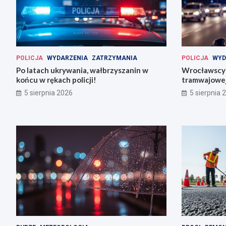
POLICJA
WYDARZENIA
ZATRZYMANIA
POLICJA
WYD
Po latach ukrywania, wałbrzyszanin w
Wrocławscy 
końcu w rękach policji!
tramwajowej
5 sierpnia 2026
5 sierpnia 