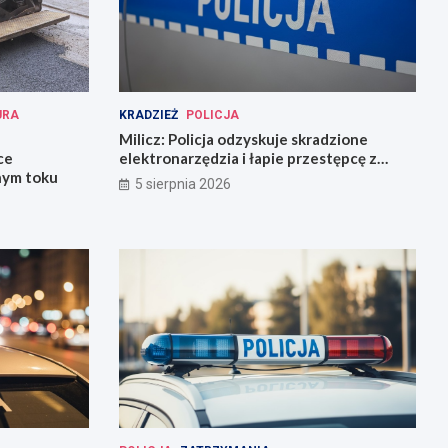
URA
KRADZIEŻ
POLICJA
Milicz: Policja odzyskuje skradzione
ce
elektronarzędzia i łapie przestępcę z
nym toku
narkotykami
5 sierpnia 2026