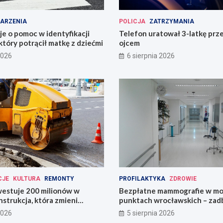
ARZENIA
POLICJA
ZATRZYMANIA
uje o pomoc w identyfikacji
Telefon uratował 3-latkę prz
który potrącił matkę z dziećmi
ojcem
2026
6 sierpnia 2026
CJE
KULTURA
REMONTY
PROFILAKTYKA
ZDROWIE
estuje 200 milionów w
Bezpłatne mammografie w mo
strukcja, która zmieni
punktach wrocławskich – zadb
zdrowie!
2026
5 sierpnia 2026