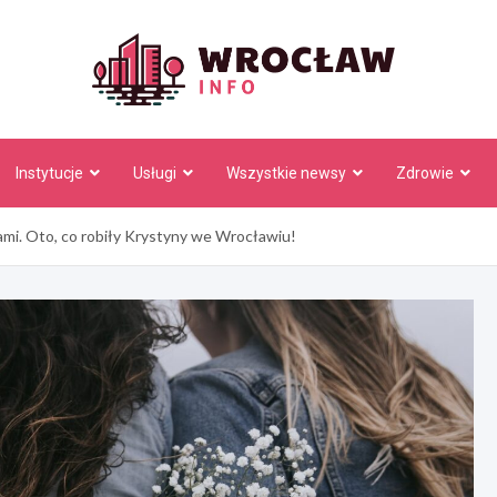
Wrocł
Instytucje
Usługi
Wszystkie newsy
Zdrowie
ami. Oto, co robiły Krystyny we Wrocławiu!