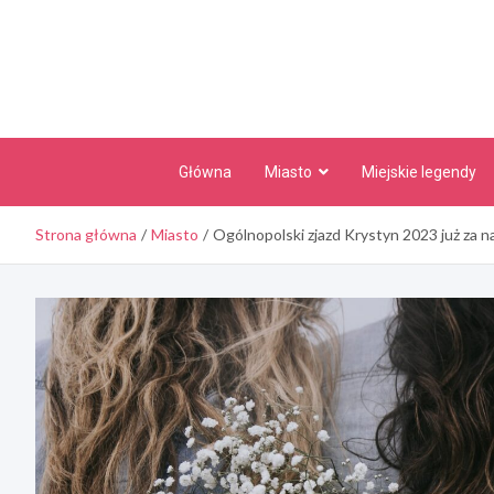
Skip
to
content
Główna
Miasto
Miejskie legendy
Strona główna
Miasto
Ogólnopolski zjazd Krystyn 2023 już za n