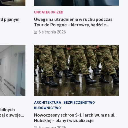
UNCATEGORIZED
ed pijanym
Uwaga na utrudnienia w ruchu podczas
Tour de Pologne – kierowcy, bądźcie
przygotowani!
6 sierpnia 2026
ARCHITEKTURA
BEZPIECZEŃSTWO
BUDOWNICTWO
bilnych
aj o swoje
Nowoczesny schron S-1 i archiwum na ul.
Hubskiej – plany i wizualizacje
5 sierpnia 2026