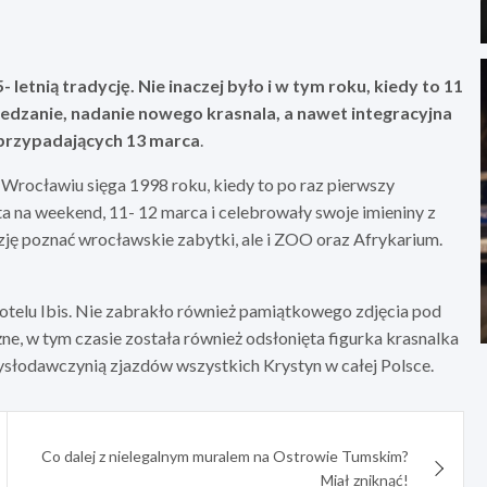
letnią tradycję. Nie inaczej było i w tym roku, kiedy to 11
dzanie, nadanie nowego krasnala, a nawet integracyjna
n przypadających 13 marca
.
rocławiu sięga 1998 roku, kiedy to po raz pierwszy
a na weekend, 11- 12 marca i celebrowały swoje imieniny z
ję poznać wrocławskie zabytki, ale i ZOO oraz Afrykarium.
hotelu Ibis. Nie zabrakło również pamiątkowego zdjęcia pod
, w tym czasie została również odsłonięta figurka krasnalka
słodawczynią zjazdów wszystkich Krystyn w całej Polsce.
Co dalej z nielegalnym muralem na Ostrowie Tumskim?
Miał zniknąć!