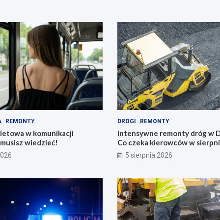
A
REMONTY
DROGI
REMONTY
iletowa w komunikacji
Intensywne remonty dróg w D
o musisz wiedzieć!
Co czeka kierowców w sierpn
2026
5 sierpnia 2026