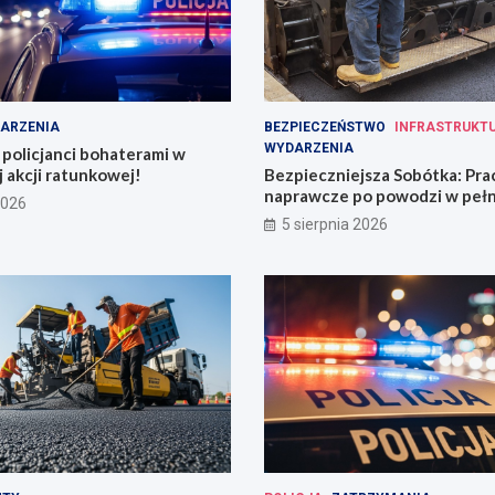
ARZENIA
BEZPIECZEŃSTWO
INFRASTRUKT
WYDARZENIA
policjanci bohaterami w
 akcji ratunkowej!
Bezpieczniejsza Sobótka: Pra
naprawcze po powodzi w peł
2026
5 sierpnia 2026