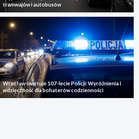
tramwajów i autobusów
Wrocław świętuje 107-lecie Policji: Wyróżnienia i
wdzięczność dla bohaterów codzienności