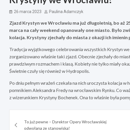
26 marca 2023
Paulina Adamczyk
Zjazd Krystyn we Wrocławiu ma już długoletnią, bo aż 25- 
marca na cały weekend opanowały one miasto. Było zwie
kolacja. Krystyny zjechały do miasta z okazji ich imieni
Tradycja wyjątkowego celebrowania wszystkich Krystyn we W
zorganizowano właśnie taki zjazd. Obecnie zjechały do miast
prawdziwym rozmachem i klasą. Kobiety nie tylko miały okaz
Świetnie czuły się również w Hydropolis.
Po dniu pełnym wrażeń czekała na nich uroczysta kolacja w 
pomnikiem Aleksandra Fredy na wrocławskim Rynku. Co ważne
z wizerunkiem Krystyny Bochenek. Ona to właśnie była pomy
Nawigacja
To już pewne – Dyrektor Opery Wrocławskiej
wpisu
odwołana ze stanowiska!