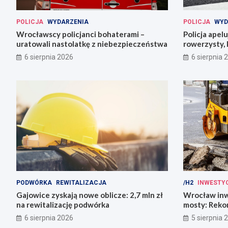
POLICJA
WYDARZENIA
POLICJA
WYD
Wrocławscy policjanci bohaterami –
Policja apel
uratowali nastolatkę z niebezpieczeństwa
rowerzysty, 
6 sierpnia 2026
6 sierpnia 
PODWÓRKA
REWITALIZACJA
/H2
INWESTY
Gajowice zyskają nowe oblicze: 2,7 mln zł
Wrocław inw
na rewitalizację podwórka
mosty: Rekon
miasto!
6 sierpnia 2026
5 sierpnia 