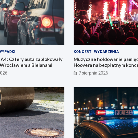
WYPADKI
KONCERT
WYDARZENIA
A4: Cztery auta zablokowały
Muzyczne hołdowanie pamięci
 Wrocławiem a Bielanami
Hoovera na bezpłatnym konce
Wrocławiu
2026
7 sierpnia 2026