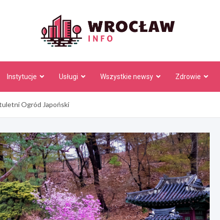
Wrocł
Instytucje
Usługi
Wszystkie newsy
Zdrowie
tuletni Ogród Japoński