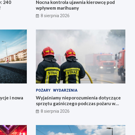
w: 240
Nocna kontrola ujawnia kierowcę pod
!
wpływem marihuany
8 sierpnia 2026
POŻARY
WYDARZENIA
ycje i nowa
Wyjaśniamy nieporozumienia dotyczące
sprzętu gaśniczego podczas pożaru w
Starym Zamku
8 sierpnia 2026