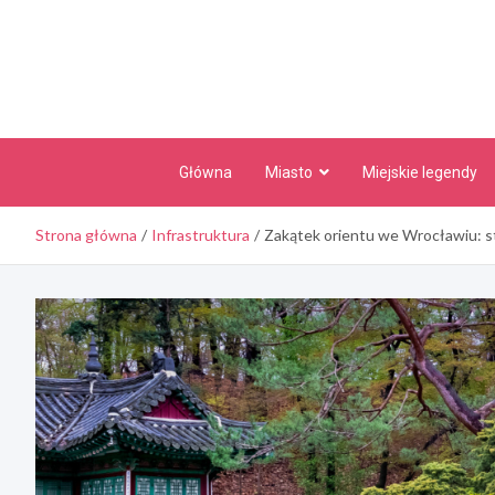
Skip
to
content
Główna
Miasto
Miejskie legendy
Strona główna
Infrastruktura
Zakątek orientu we Wrocławiu: s