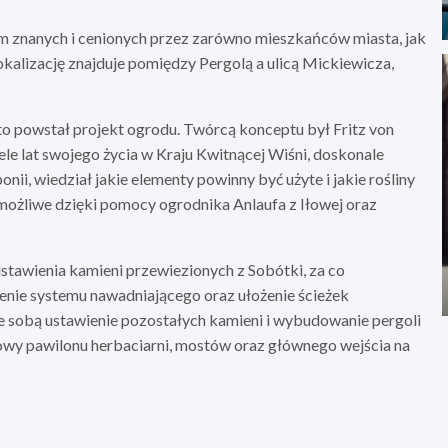
m znanych i cenionych przez zarówno mieszkańców miasta, jak
lokalizację znajduje pomiędzy Pergolą a ulicą Mickiewicza,
to powstał projekt ogrodu. Twórcą konceptu był Fritz von
le lat swojego życia w Kraju Kwitnącej Wiśni, doskonale
ii, wiedział jakie elementy powinny być użyte i jakie rośliny
 możliwe dzięki pomocy ogrodnika Anlaufa z Iłowej oraz
tawienia kamieni przewiezionych z Sobótki, za co
nie systemu nawadniającego oraz ułożenie ścieżek
 sobą ustawienie pozostałych kamieni i wybudowanie pergoli
wy pawilonu herbaciarni, mostów oraz głównego wejścia na