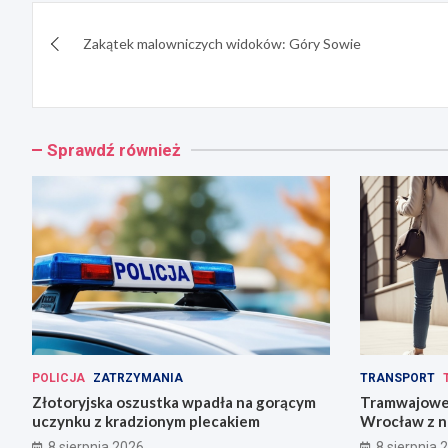
Nawigacja
Zakątek malowniczych widoków: Góry Sowie
wpisu
Sprawdź również
POLICJA
ZATRZYMANIA
TRANSPORT
Złotoryjska oszustka wpadła na gorącym
Tramwajowe 
uczynku z kradzionym plecakiem
Wrocław z n
8 sierpnia 2026
8 sierpnia 