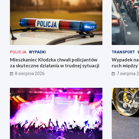
POLICJA
WYPADKI
TRANSPORT
Mieszkaniec Kłodzka chwali policjantów
Wypadek na 
za skuteczne działania w trudnej sytuacji
ruch między
8 sierpnia 2026
7 sierpnia 