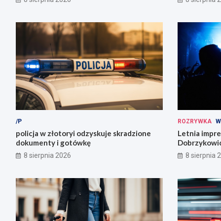
/P
ROZRYWKA
W
policja w złotoryi odzyskuje skradzione
Letnia impr
dokumenty i gotówkę
Dobrzykowic
fety!
8 sierpnia 2026
8 sierpnia 