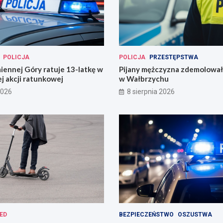
POLICJA
POLICJA
PRZESTĘPSTWA
miennej Góry ratuje 13-latkę w
Pijany mężczyzna zdemolował
j akcji ratunkowej
w Wałbrzychu
2026
8 sierpnia 2026
ED
BEZPIECZEŃSTWO
OSZUSTWA