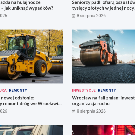
jazda na hulajnodze
Seniorzy padli ofiarą oszustó
 – jak uniknąć wypadków?
tysięcy złotych w jednej nocy
2026
8 sierpnia 2026
URA
REMONTY
INWESTYCJE
REMONTY
 nowej odsłonie:
Wrocław na fali zmian: inwest
y remont dróg we Wrocławiu
organizacja ruchu
i!
2026
8 sierpnia 2026