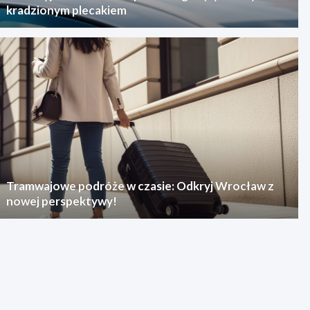
kradzionym plecakiem
Tramwajowe podróże w czasie: Odkryj Wrocław z
nowej perspektywy!