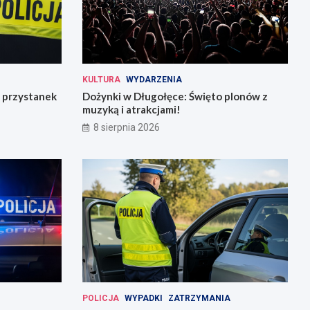
KULTURA
WYDARZENIA
 przystanek
Dożynki w Długołęce: Święto plonów z
muzyką i atrakcjami!
8 sierpnia 2026
POLICJA
WYPADKI
ZATRZYMANIA