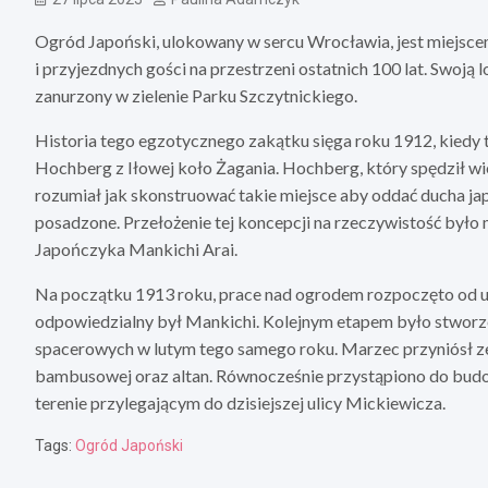
Ogród Japoński, ulokowany w sercu Wrocławia, jest miejsce
i przyjezdnych gości na przestrzeni ostatnich 100 lat. Swoją 
zanurzony w zielenie Parku Szczytnickiego.
Historia tego egzotycznego zakątku sięga roku 1912, kiedy 
Hochberg z Iłowej koło Żagania. Hochberg, który spędził wie
rozumiał jak skonstruować takie miejsce aby oddać ducha japon
posadzone. Przełożenie tej koncepcji na rzeczywistość było
Japończyka Mankichi Arai.
Na początku 1913 roku, prace nad ogrodem rozpoczęto od us
odpowiedzialny był Mankichi. Kolejnym etapem było stworze
spacerowych w lutym tego samego roku. Marzec przyniósł ze
bambusowej oraz altan. Równocześnie przystąpiono do budo
terenie przylegającym do dzisiejszej ulicy Mickiewicza.
Tags:
Ogród Japoński