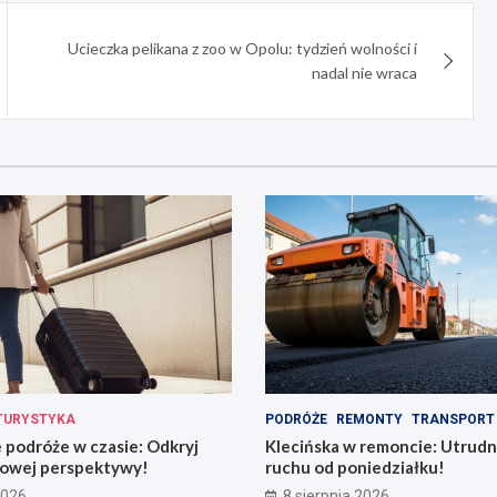
Ucieczka pelikana z zoo w Opolu: tydzień wolności i
nadal nie wraca
TURYSTYKA
PODRÓŻE
REMONTY
TRANSPORT
podróże w czasie: Odkryj
Klecińska w remoncie: Utrudn
owej perspektywy!
ruchu od poniedziałku!
2026
8 sierpnia 2026