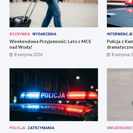
ROZRYWKA
WYDARZENIA
INTERWENCJE
Weekendowa Przyjemność: Lato z MCS
Policja z Ka
nad Wodą!
dramatyczne
8 sierpnia 2026
8 sierpnia 
POLICJA
ZATRZYMANIA
UNCATEGORIZ