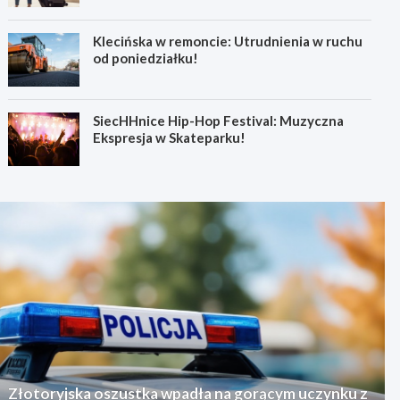
Klecińska w remoncie: Utrudnienia w ruchu
od poniedziałku!
SiecHHnice Hip-Hop Festival: Muzyczna
Ekspresja w Skateparku!
Złotoryjska oszustka wpadła na gorącym uczynku z