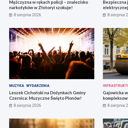
Mężczyzna w rękach policji – znalezisko
Bezpieczna 
narkotyków w Złotoryi szokuje!
elektrycznej
8 sierpnia 2026
8 sierpnia 
MUZYKA
WYDARZENIA
INFRASTRUKT
Leszek Cichoński na Dożynkach Gminy
Gajowicka w
Czernica: Muzyczne Święto Plonów!
kompleksow
w 18 tygodn
8 sierpnia 2026
8 sierpnia 