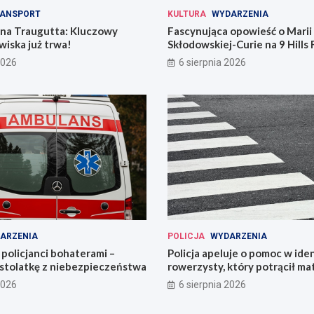
ANSPORT
KULTURA
WYDARZENIA
 na Traugutta: Kluczowy
Fascynująca opowieść o Marii
iska już trwa!
Skłodowskiej-Curie na 9 Hills 
2026
6 sierpnia 2026
ARZENIA
POLICJA
WYDARZENIA
policjanci bohaterami –
Policja apeluje o pomoc w iden
astolatkę z niebezpieczeństwa
rowerzysty, który potrącił ma
2026
6 sierpnia 2026