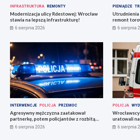
INFRASTRUKTURA
REMONTY
PIENIĄDZE
TR
Modernizacja ulicy Rdestowej: Wrocław
Utrudnienia
stawia na lepszą infrastrukturę!
remont torow
6 sierpnia 2026
6 sierpnia 
INTERWENCJE
POLICJA
PRZEMOC
POLICJA
WYD
Agresywny mężczyzna zaatakował
Wrocławscy 
partnerkę, potem policjantów z rozbitą
uratowali n
butelką
6 sierpnia 2026
6 sierpnia 