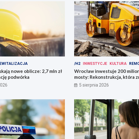
EWITALIZACJA
/H2
INWESTYCJE
KULTURA
REM
kają nowe oblicze: 2,7 mln zł
Wrocław inwestuje 200 mili
ację podwórka
mosty: Rekonstrukcja, która z
miasto!
2026
5 sierpnia 2026