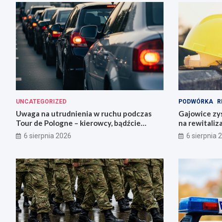
UNCATEGORIZED
PODWÓRKA
R
Uwaga na utrudnienia w ruchu podczas
Gajowice zys
Tour de Pologne – kierowcy, bądźcie
na rewitaliz
przygotowani!
6 sierpnia 2026
6 sierpnia 