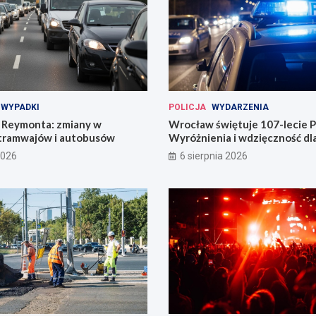
WYPADKI
POLICJA
WYDARZENIA
Reymonta: zmiany w
Wrocław świętuje 107-lecie Po
tramwajów i autobusów
Wyróżnienia i wdzięczność d
codzienności
2026
6 sierpnia 2026