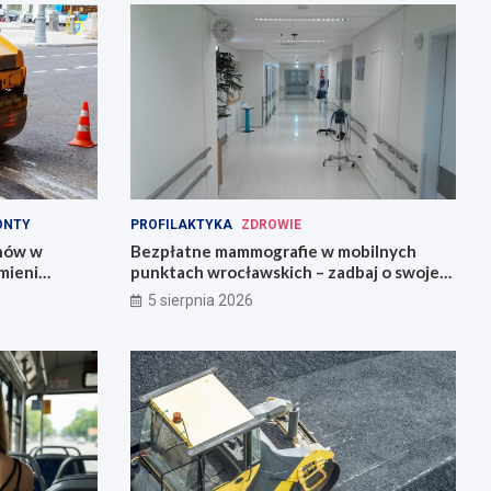
ONTY
PROFILAKTYKA
ZDROWIE
onów w
Bezpłatne mammografie w mobilnych
mieni
punktach wrocławskich – zadbaj o swoje
zdrowie!
5 sierpnia 2026