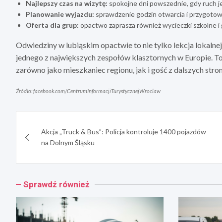
Najlepszy czas na wizytę:
spokojne dni powszednie, gdy ruch je
Planowanie wyjazdu:
sprawdzenie godzin otwarcia i przygotow
Oferta dla grup:
opactwo zaprasza również wycieczki szkolne i 
Odwiedziny w lubiąskim opactwie to nie tylko lekcja lokalnej
jednego z największych zespołów klasztornych w Europie. To 
zarówno jako mieszkaniec regionu, jak i gość z dalszych stron
Źródło: facebook.com/CentrumInformacjiTurystycznejWroclaw
Nawigacja
Akcja „Truck & Bus”: Policja kontroluje 1400 pojazdów
wpisu
na Dolnym Śląsku
Sprawdź również