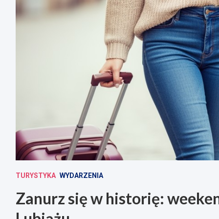
TURYSTYKA
WYDARZENIA
Zanurz się w historię: week
Lubiążu