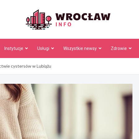
Wrocł
Instytucje
Usługi
Wszystkie newsy
Zdrowie
actwie cystersów w Lubiążu