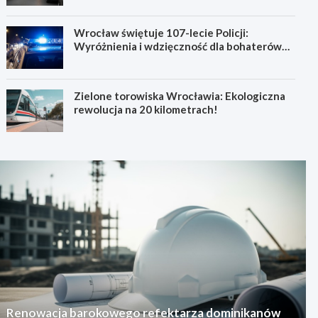
Wrocław świętuje 107-lecie Policji:
Wyróżnienia i wdzięczność dla bohaterów
codzienności
Zielone torowiska Wrocławia: Ekologiczna
rewolucja na 20 kilometrach!
Renowacja barokowego refektarza dominikanów