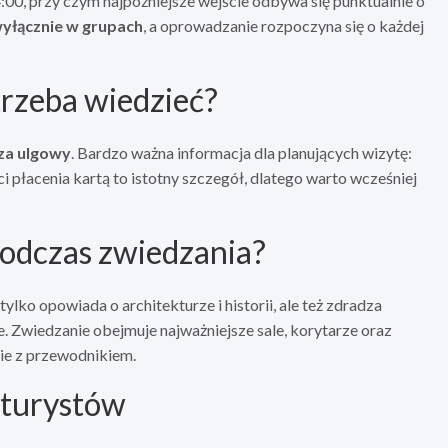
:00, przy czym najpóźniejsze wejście odbywa się punktualnie o
wyłącznie w grupach
, a oprowadzanie rozpoczyna się o każdej
 trzeba wiedzieć?
 za ulgowy
. Bardzo ważna informacja dla planujących wizytę:
i płacenia kartą to istotny szczegół, dlatego warto wcześniej
odczas zwiedzania?
lko opowiada o architekturze i historii, ale też zdradza
Zwiedzanie obejmuje najważniejsze sale, korytarze oraz
ie z przewodnikiem.
 turystów