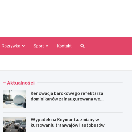
aw Info
Rozrywka
Sport
Kontakt
Aktualności
Renowacja barokowego refektarza
dominikanów zainaugurowana we
Wrocławiu
Wypadek na Reymonta: zmiany w
kursowaniu tramwajów i autobusów