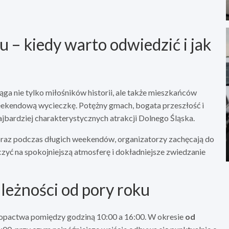
– kiedy warto odwiedzić i jak
ga nie tylko miłośników historii, ale także mieszkańców
eekendową wycieczkę. Potężny gmach, bogata przeszłość i
ajbardziej charakterystycznych atrakcji Dolnego Śląska.
oraz podczas długich weekendów, organizatorzy zachęcają do
czyć na spokojniejszą atmosferę i dokładniejsze zwiedzanie
leżności od pory roku
opactwa pomiędzy godziną 10:00 a 16:00. W okresie
od