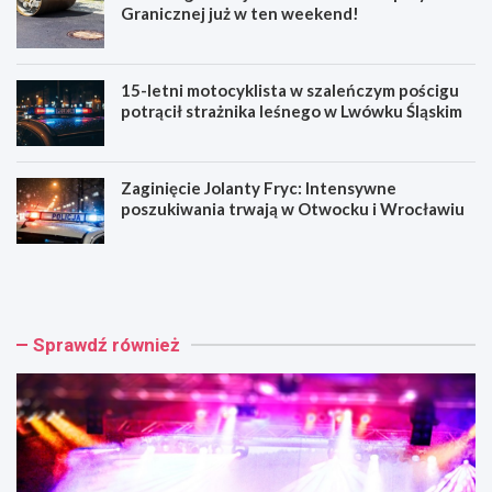
Granicznej już w ten weekend!
15-letni motocyklista w szaleńczym pościgu
potrącił strażnika leśnego w Lwówku Śląskim
Zaginięcie Jolanty Fryc: Intensywne
poszukiwania trwają w Otwocku i Wrocławiu
C
N
h
o
o
w
p
a
i
o
Sprawdź również
n
r
w
g
P
a
a
n
r
i
k
z
u
a
:
c