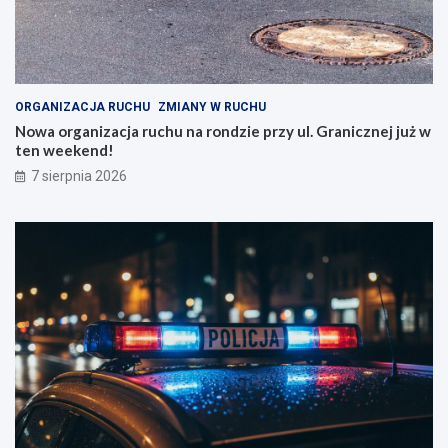
w
G
e
r
W
a
r
n
o
i
c
c
ORGANIZACJA RUCHU
ZMIANY W RUCHU
ł
z
Nowa organizacja ruchu na rondzie przy ul. Granicznej już w
a
n
ten weekend!
w
e
7 sierpnia 2026
i
j
u
j
!
u
ż
w
t
e
n
w
e
e
k
e
n
d