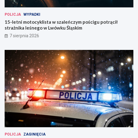
!
POLICJA
WYPADKI
15-letni motocyklista w szaleńczym pościgu potrącił
strażnika leśnego w Lwówku Śląskim
7 sierpnia 2026
POLICJA
ZAGINIĘCIA