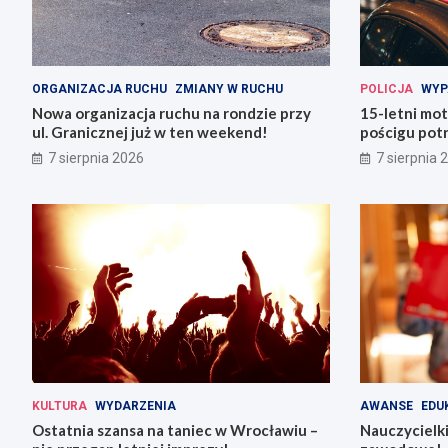
ORGANIZACJA RUCHU
ZMIANY W RUCHU
POLICJA
WYP
Nowa organizacja ruchu na rondzie przy
15-letni mot
ul. Granicznej już w ten weekend!
pościgu potr
Lwówku Śląs
7 sierpnia 2026
7 sierpnia 
KULTURA
WYDARZENIA
AWANSE
EDU
Ostatnia szansa na taniec w Wrocławiu –
Nauczycielki