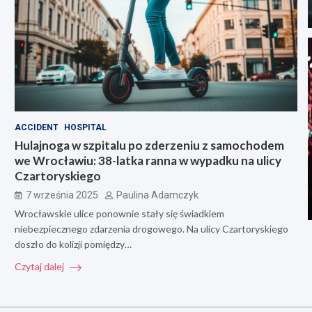
ACCIDENT
HOSPITAL
Hulajnoga w szpitalu po zderzeniu z samochodem
we Wrocławiu: 38-latka ranna w wypadku na ulicy
Czartoryskiego
7 września 2025
Paulina Adamczyk
Wrocławskie ulice ponownie stały się świadkiem
niebezpiecznego zdarzenia drogowego. Na ulicy Czartoryskiego
doszło do kolizji pomiędzy…
Czytaj dalej