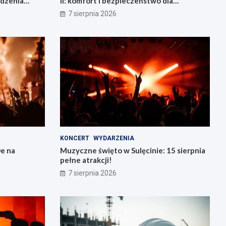
adzenia
II: komfort i bezpieczeństwo dla
mieszkańców!
7 sierpnia 2026
KONCERT
WYDARZENIA
e na
Muzyczne święto w Sulęcinie: 15 sierpnia
pełne atrakcji!
7 sierpnia 2026