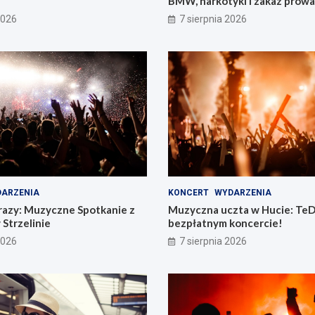
BMW, narkotyki i zakaz prow
pojazdów
2026
7 sierpnia 2026
ARZENIA
KONCERT
WYDARZENIA
razy: Muzyczne Spotkanie z
Muzyczna uczta w Hucie: TeD
 Strzelinie
bezpłatnym koncercie!
2026
7 sierpnia 2026