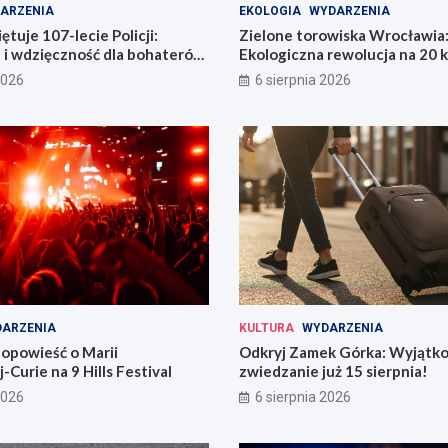
ARZENIA
EKOLOGIA
WYDARZENIA
tuje 107-lecie Policji:
Zielone torowiska Wrocławia
 i wdzięczność dla bohaterów
Ekologiczna rewolucja na 20 
i
2026
6 sierpnia 2026
ARZENIA
KULTURA
WYDARZENIA
opowieść o Marii
Odkryj Zamek Górka: Wyjątk
-Curie na 9 Hills Festival
zwiedzanie już 15 sierpnia!
2026
6 sierpnia 2026