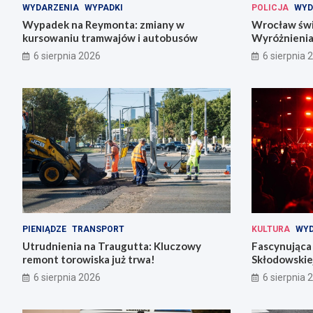
WYDARZENIA
WYPADKI
POLICJA
WYD
Wypadek na Reymonta: zmiany w
Wrocław świę
kursowaniu tramwajów i autobusów
Wyróżnienia
codziennośc
6 sierpnia 2026
6 sierpnia 
PIENIĄDZE
TRANSPORT
KULTURA
WYD
Utrudnienia na Traugutta: Kluczowy
Fascynująca 
remont torowiska już trwa!
Skłodowskiej
6 sierpnia 2026
6 sierpnia 