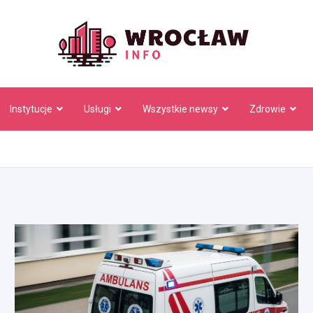
Wrocł
Instytucje
Usługi
Wszystkie newsy
Zdrowie