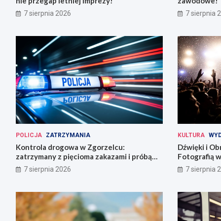
nie przegap letniej imprezy!
zawodowe!
7 sierpnia 2026
7 sierpnia 
POLICJA
ZATRZYMANIA
KULTURA
WYD
Kontrola drogowa w Zgorzelcu:
Dźwięki i Ob
zatrzymany z pięcioma zakazami i próbą
Fotografią w
ucieczki
7 sierpnia 2026
7 sierpnia 