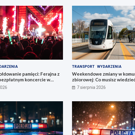
DARZENIA
TRANSPORT
WYDARZENIA
łdowanie pamięci: Ferajna z
Weekendowe zmiany w komun
bezpłatnym koncercie w
zbiorowej: Co musisz wiedzie
2026
7 sierpnia 2026