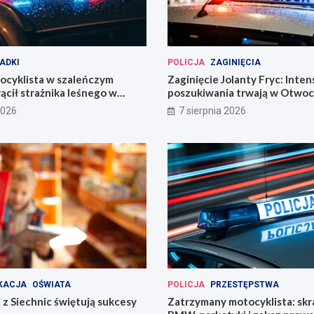
ADKI
POLICJA
ZAGINIĘCIA
ocyklista w szaleńczym
Zaginięcie Jolanty Fryc: Inte
ącił strażnika leśnego w
poszukiwania trwają w Otwoc
kim
Wrocławiu
2026
7 sierpnia 2026
KACJA
OŚWIATA
POLICJA
PRZESTĘPSTWA
 z Siechnic świętują sukcesy
Zatrzymany motocyklista: sk