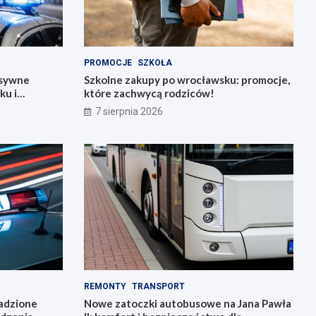
PROMOCJE
SZKOŁA
nsywne
Szkolne zakupy po wrocławsku: promocje,
ku i
które zachwycą rodziców!
7 sierpnia 2026
REMONTY
TRANSPORT
radzione
Nowe zatoczki autobusowe na Jana Pawła