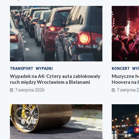
TRANSPORT
WYPADKI
KONCERT
WY
Wypadek na A4: Cztery auta zablokowały
Muzyczne ho
ruch między Wrocławiem a Bielanami
Hoovera na 
Wrocławiu
7 sierpnia 2026
7 sierpnia 