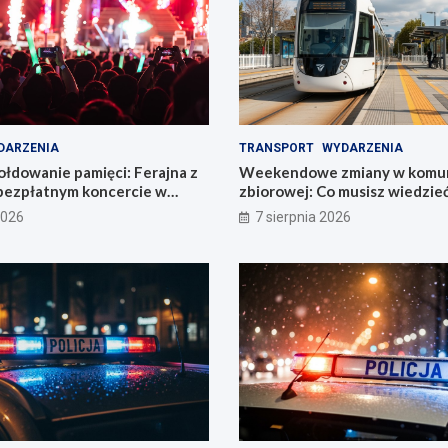
DARZENIA
TRANSPORT
WYDARZENIA
łdowanie pamięci: Ferajna z
Weekendowe zmiany w komun
bezpłatnym koncercie w
zbiorowej: Co musisz wiedzie
2026
7 sierpnia 2026