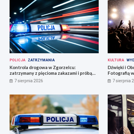
POLICJA
ZATRZYMANIA
KULTURA
WYD
Kontrola drogowa w Zgorzelcu:
Dźwięki i Ob
zatrzymany z pięcioma zakazami i próbą
Fotografią w
ucieczki
7 sierpnia 2026
7 sierpnia 