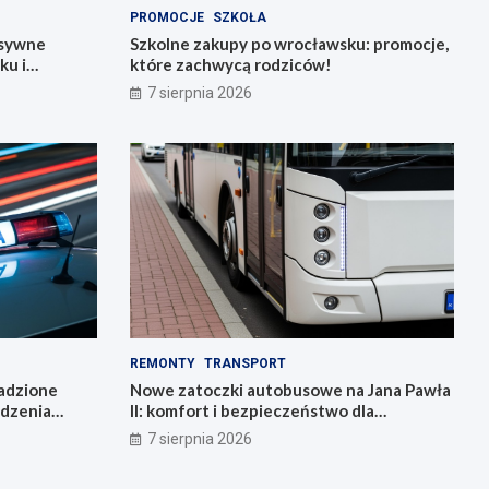
PROMOCJE
SZKOŁA
nsywne
Szkolne zakupy po wrocławsku: promocje,
ku i
które zachwycą rodziców!
7 sierpnia 2026
REMONTY
TRANSPORT
radzione
Nowe zatoczki autobusowe na Jana Pawła
adzenia
II: komfort i bezpieczeństwo dla
mieszkańców!
7 sierpnia 2026