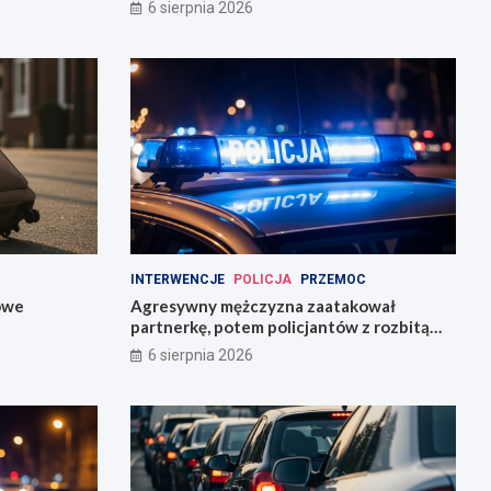
6 sierpnia 2026
INTERWENCJE
POLICJA
PRZEMOC
owe
Agresywny mężczyzna zaatakował
partnerkę, potem policjantów z rozbitą
butelką
6 sierpnia 2026