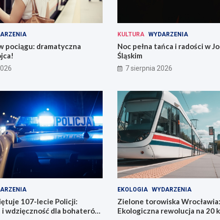
ARZENIA
KULTURA
WYDARZENIA
 w pociągu: dramatyczna
Noc pełna tańca i radości w 
jca!
Śląskim
2026
7 sierpnia 2026
ARZENIA
EKOLOGIA
WYDARZENIA
tuje 107-lecie Policji:
Zielone torowiska Wrocławia
 i wdzięczność dla bohaterów
Ekologiczna rewolucja na 20 