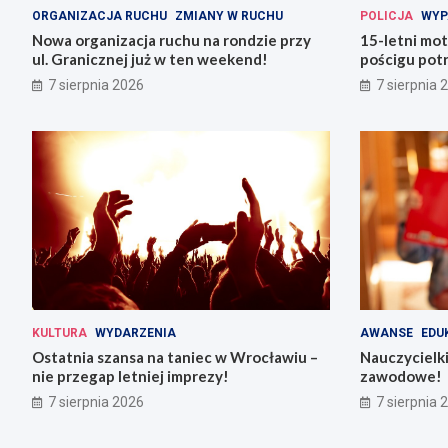
ORGANIZACJA RUCHU
ZMIANY W RUCHU
POLICJA
WYP
Nowa organizacja ruchu na rondzie przy
15-letni mot
ul. Granicznej już w ten weekend!
pościgu potr
Lwówku Śląs
7 sierpnia 2026
7 sierpnia 
KULTURA
WYDARZENIA
AWANSE
EDU
Ostatnia szansa na taniec w Wrocławiu –
Nauczycielki
nie przegap letniej imprezy!
zawodowe!
7 sierpnia 2026
7 sierpnia 