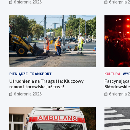
codziennośc
6 sierpnia 2026
6 sierpnia 
PIENIĄDZE
TRANSPORT
KULTURA
WYD
Utrudnienia na Traugutta: Kluczowy
Fascynująca 
remont torowiska już trwa!
Skłodowskiej
6 sierpnia 2026
6 sierpnia 