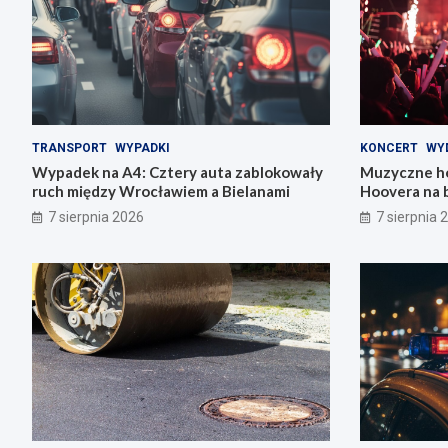
TRANSPORT
WYPADKI
KONCERT
WY
Wypadek na A4: Cztery auta zablokowały
Muzyczne ho
ruch między Wrocławiem a Bielanami
Hoovera na 
Wrocławiu
7 sierpnia 2026
7 sierpnia 