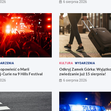
i
2026
6 sierpnia 2026
ARZENIA
KULTURA
WYDARZENIA
opowieść o Marii
Odkryj Zamek Górka: Wyjątk
-Curie na 9 Hills Festival
zwiedzanie już 15 sierpnia!
2026
6 sierpnia 2026