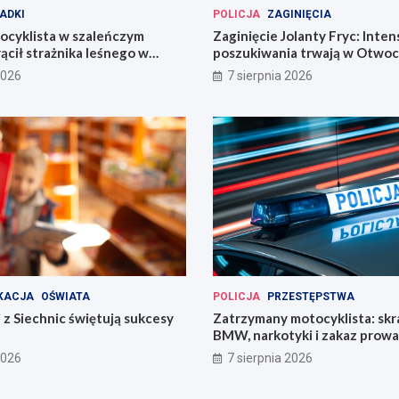
ADKI
POLICJA
ZAGINIĘCIA
ocyklista w szaleńczym
Zaginięcie Jolanty Fryc: Inte
ącił strażnika leśnego w
poszukiwania trwają w Otwoc
kim
Wrocławiu
2026
7 sierpnia 2026
KACJA
OŚWIATA
POLICJA
PRZESTĘPSTWA
 z Siechnic świętują sukcesy
Zatrzymany motocyklista: sk
BMW, narkotyki i zakaz prow
pojazdów
2026
7 sierpnia 2026