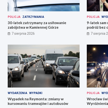
POLICJA
ZATRZYMANIA
POLICJA
WYD
30-latek zatrzymany za usiłowanie
9-latek sam
zabójstwa w Kamiennej Górze
podróż bez o
7 sierpnia 2026
7 sierpnia 
WYDARZENIA
WYPADKI
POLICJA
WYD
Wypadek na Reymonta: zmiany w
Wrocław świę
kursowaniu tramwajów i autobusów
Wyróżnienia