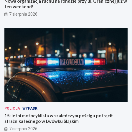
Nowa organizacja ruchu na rondzie przy ul. Granicznej już w
ten weekend!
7 sierpnia 2026
POLICJA
WYPADKI
15-letni motocyklista w szaleńczym pościgu potrącił
strażnika leśnego w Lwówku Śląskim
7 sierpnia 2026