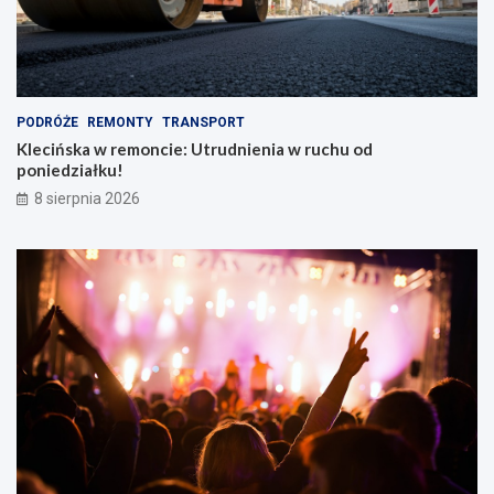
a
k
i
e
m
PODRÓŻE
REMONTY
TRANSPORT
Klecińska w remoncie: Utrudnienia w ruchu od
poniedziałku!
8 sierpnia 2026