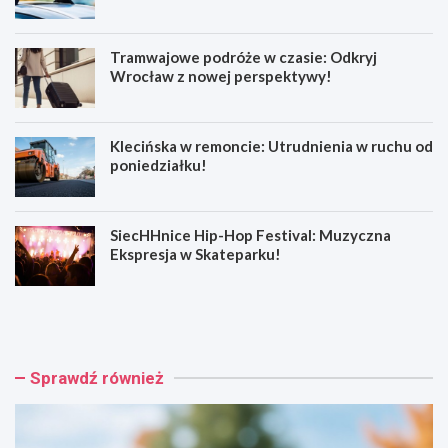
Tramwajowe podróże w czasie: Odkryj
Wrocław z nowej perspektywy!
Klecińska w remoncie: Utrudnienia w ruchu od
poniedziałku!
SiecHHnice Hip-Hop Festival: Muzyczna
Ekspresja w Skateparku!
Z
T
ł
r
o
a
t
m
o
w
Sprawdź również
r
a
y
j
j
o
s
w