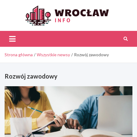
Skip
to
content
Wroc
Inf
Strona główna
Wszystkie newsy
Rozwój zawodowy
Rozwój zawodowy