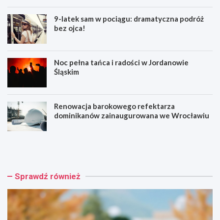
9-latek sam w pociągu: dramatyczna podróż
bez ojca!
Noc pełna tańca i radości w Jordanowie
Śląskim
Renowacja barokowego refektarza
dominikanów zainaugurowana we Wrocławiu
3
9
0
-
-
l
l
a
a
t
Sprawdź również
t
e
e
k
k
s
z
a
a
m