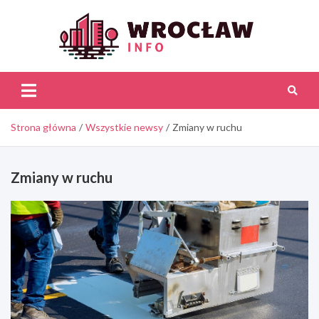
Skip
to
content
Wroc
Inf
Strona główna
Wszystkie newsy
Zmiany w ruchu
Zmiany w ruchu