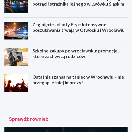
potrącił strażnika leśnego w Lwówku Śląskim
Zaginięcie Jolanty Fryc: Intensywne
poszukiwania trwają w Otwocku i Wrocławiu
Szkolne zakupy po wrocławsku: promocje,
które zachwycą rodziców!
Ostatnia szansa na taniec w Wrocławiu – nie
przegap letniej imprezy!
1
Z
5
a
-
g
l
i
e
n
Sprawdź również
t
i
n
ę
i
c