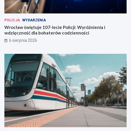
c
ł
a
POLICJA
WYDARZENIA
w
Wrocław świętuje 107-lecie Policji: Wyróżnienia i
i
wdzięczność dla bohaterów codzienności
u
6 sierpnia 2026