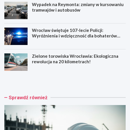
Wypadek na Reymonta: zmiany w kursowaniu
tramwajów i autobusów
Wrocław świętuje 107-lecie Policji:
Wyróżnienia i wdzięczność dla bohaterów
codzienności
Zielone torowiska Wrocławia: Ekologiczna
rewolucja na 20 kilometrach!
R
W
e
y
n
p
o
a
w
d
Sprawdź również
a
e
c
k
j
n
a
a
b
R
a
e