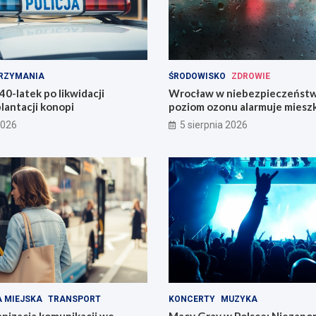
RZYMANIA
ŚRODOWISKO
ZDROWIE
0-latek po likwidacji
Wrocław w niebezpieczeństw
plantacji konopi
poziom ozonu alarmuje mies
2026
5 sierpnia 2026
 MIEJSKA
TRANSPORT
KONCERTY
MUZYKA