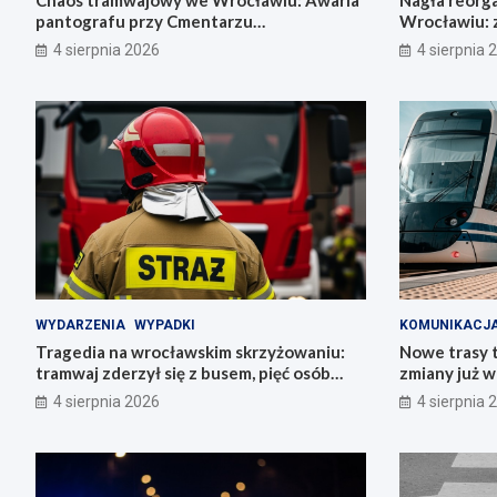
Chaos tramwajowy we Wrocławiu: Awaria
Nagła reorga
pantografu przy Cmentarzu
Wrocławiu: z
Grabiszyńskim
autobusowy
4 sierpnia 2026
4 sierpnia 
WYDARZENIA
WYPADKI
KOMUNIKACJ
Tragedia na wrocławskim skrzyżowaniu:
Nowe trasy 
tramwaj zderzył się z busem, pięć osób
zmiany już 
rannych
4 sierpnia 2026
4 sierpnia 