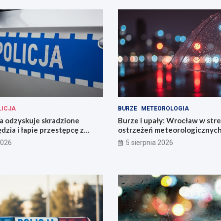
LICJA
BURZE
METEOROLOGIA
cja odzyskuje skradzione
Burze i upały: Wrocław w stre
dzia i łapie przestępcę z
ostrzeżeń meteorologicznyc
2026
5 sierpnia 2026