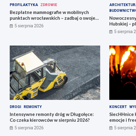
PROFILAKTYKA
ZDROWIE
ARCHITEKTUR
BUDOWNICTW
Bezpłatne mammografie w mobilnych
punktach wrocławskich – zadbaj o swoje
Nowoczesny s
zdrowie!
Hubskiej – pl
5 sierpnia 2026
5 sierpnia 
DROGI
REMONTY
KONCERT
WY
Intensywne remonty dróg w Długołęce:
SiecHHnice 
Co czeka kierowców w sierpniu 2026?
emocje i fre
5 sierpnia 2026
5 sierpnia 