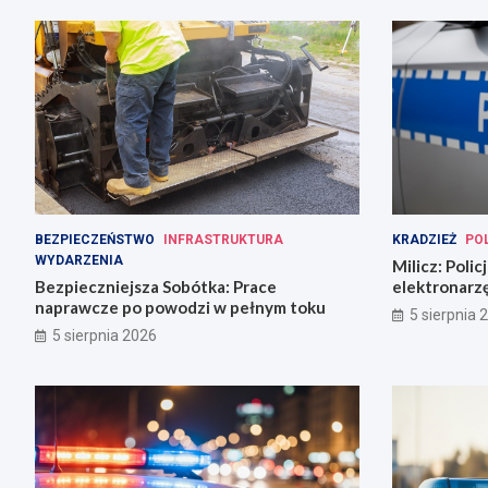
BEZPIECZEŃSTWO
INFRASTRUKTURA
KRADZIEŻ
PO
WYDARZENIA
Milicz: Poli
Bezpieczniejsza Sobótka: Prace
elektronarzę
naprawcze po powodzi w pełnym toku
narkotykami
5 sierpnia 
5 sierpnia 2026