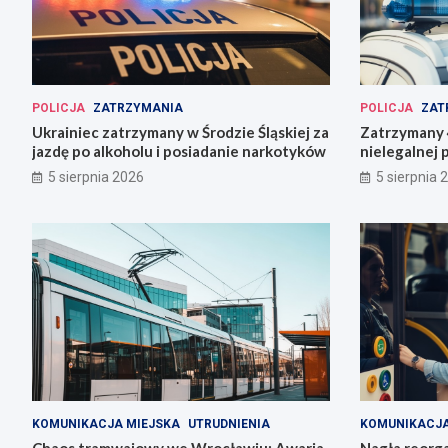
POLICJA
ZATRZYMANIA
POLICJA
ZAT
Ukrainiec zatrzymany w Środzie Śląskiej za
Zatrzymany 4
jazdę po alkoholu i posiadanie narkotyków
nielegalnej 
5 sierpnia 2026
5 sierpnia 
KOMUNIKACJA MIEJSKA
UTRUDNIENIA
KOMUNIKACJA