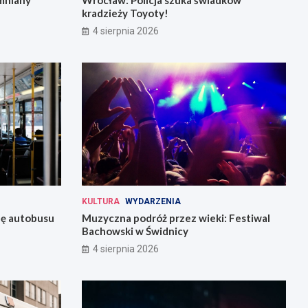
mniany
Wrocław: Policja szuka świadków
kradzieży Toyoty!
4 sierpnia 2026
KULTURA
WYDARZENIA
bę autobusu
Muzyczna podróż przez wieki: Festiwal
Bachowski w Świdnicy
4 sierpnia 2026