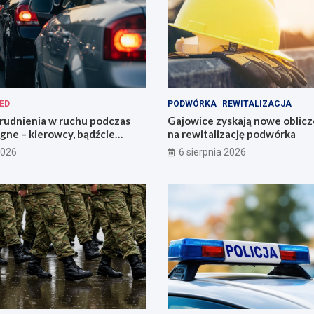
ED
PODWÓRKA
REWITALIZACJA
rudnienia w ruchu podczas
Gajowice zyskają nowe oblicze
gne – kierowcy, bądźcie
na rewitalizację podwórka
i!
2026
6 sierpnia 2026