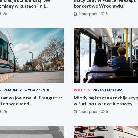
nizacja komunikacji we
Macy Gray w Polsce: Niezapo
miany w kursach linii
koncert we Wrocławiu!
ch!
2026
4 sierpnia 2026
A
REMONTY
WYDARZENIA
POLICJA
PRZESTĘPSTWA
tramwajowe na ul. Traugutta:
Młody mężczyzna rozbija szy
w ten weekend!
w furii po uwadze kierowcy
2026
4 sierpnia 2026