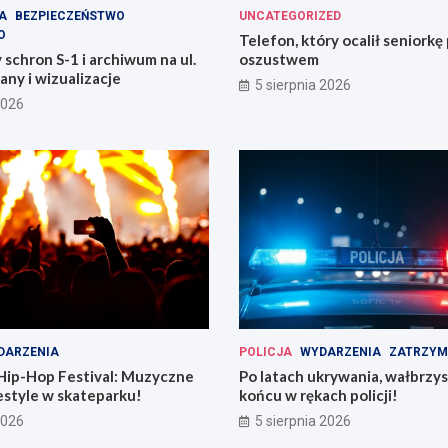
A
BEZPIECZEŃSTWO
UNCATEGORIZED
O
Telefon, który ocalił seniorkę
chron S-1 i archiwum na ul.
oszustwem
any i wizualizacje
5 sierpnia 2026
2026
DARZENIA
POLICJA
WYDARZENIA
ZATRZYM
Hip-Hop Festival: Muzyczne
Po latach ukrywania, wałbrzy
estyle w skateparku!
końcu w rękach policji!
2026
5 sierpnia 2026