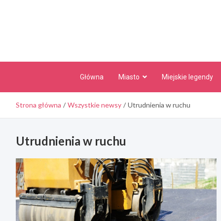
Skip
to
content
Główna
Miasto
Miejskie legendy
Strona główna
Wszystkie newsy
Utrudnienia w ruchu
Utrudnienia w ruchu