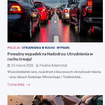
POLICJA
UTRUDNIENIA W RUCHU
WYPADKI
Poważny wypadek na Nadodrzu: Utrudnienia w
ruchu trwają!
23 marca 2026
Paulina Adamczyk
W poniedziałek rano, na jednym z kluczowych skrzyżowań miasta
– przy ulicach Świętego Wincentego i Trzebnickiej…
Czytaj dalej