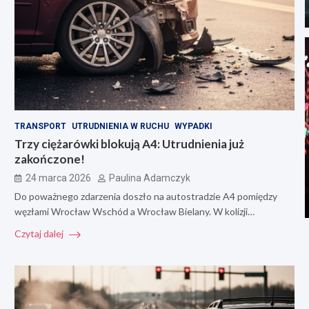
TRANSPORT
UTRUDNIENIA W RUCHU
WYPADKI
Trzy ciężarówki blokują A4: Utrudnienia już
zakończone!
24 marca 2026
Paulina Adamczyk
Do poważnego zdarzenia doszło na autostradzie A4 pomiędzy
węzłami Wrocław Wschód a Wrocław Bielany. W kolizji…
Czytaj dalej