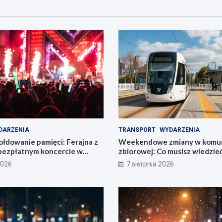
DARZENIA
TRANSPORT
WYDARZENIA
łdowanie pamięci: Ferajna z
Weekendowe zmiany w komun
bezpłatnym koncercie w
zbiorowej: Co musisz wiedzie
2026
7 sierpnia 2026