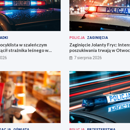
ADKI
POLICJA
ZAGINIĘCIA
ocyklista w szaleńczym
Zaginięcie Jolanty Fryc: Inte
ącił strażnika leśnego w
poszukiwania trwają w Otwoc
kim
Wrocławiu
2026
7 sierpnia 2026
KACJA
OŚWIATA
POLICJA
PRZESTĘPSTWA