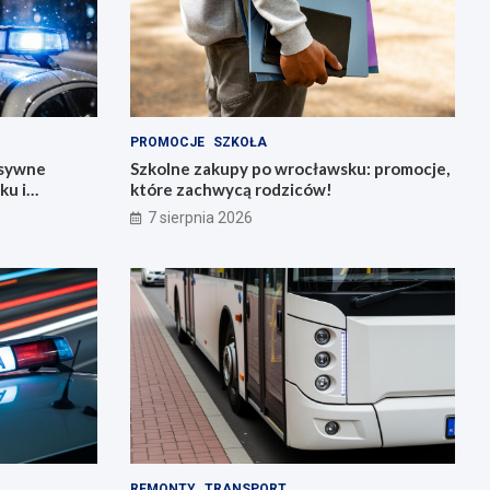
PROMOCJE
SZKOŁA
nsywne
Szkolne zakupy po wrocławsku: promocje,
ku i
które zachwycą rodziców!
7 sierpnia 2026
REMONTY
TRANSPORT