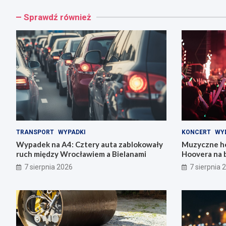
Sprawdź również
TRANSPORT
WYPADKI
KONCERT
WY
Wypadek na A4: Cztery auta zablokowały
Muzyczne ho
ruch między Wrocławiem a Bielanami
Hoovera na 
Wrocławiu
7 sierpnia 2026
7 sierpnia 