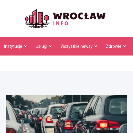
Wrocł
Instytucje
Usługi
Wszystkie newsy
Zdrowie