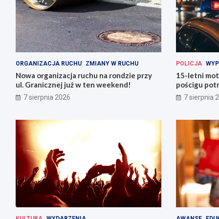
ORGANIZACJA RUCHU
ZMIANY W RUCHU
POLICJA
WYP
Nowa organizacja ruchu na rondzie przy
15-letni mot
ul. Granicznej już w ten weekend!
pościgu potr
Lwówku Śląs
7 sierpnia 2026
7 sierpnia 
KULTURA
WYDARZENIA
AWANSE
EDU