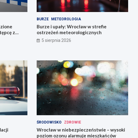
BURZE
METEOROLOGIA
dzione
Burze i upały: Wrocław w strefie
stępcę z
ostrzeżeń meteorologicznych
5 sierpnia 2026
ŚRODOWISKO
ZDROWIE
acji
Wrocław w niebezpieczeństwie – wysoki
poziom ozonu alarmuje mieszkańców