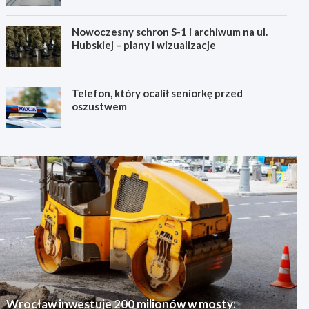
Nowoczesny schron S-1 i archiwum na ul.
Hubskiej – plany i wizualizacje
Telefon, który ocalił seniorkę przed
oszustwem
Wrocław inwestuje 200 milionów w mosty: