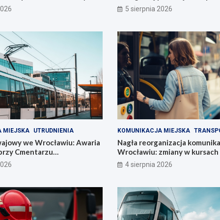
2026
5 sierpnia 2026
 MIEJSKA
UTRUDNIENIA
KOMUNIKACJA MIEJSKA
TRANSP
ajowy we Wrocławiu: Awaria
Nagła reorganizacja komunika
przy Cmentarzu
Wrocławiu: zmiany w kursach l
im
autobusowych!
2026
4 sierpnia 2026