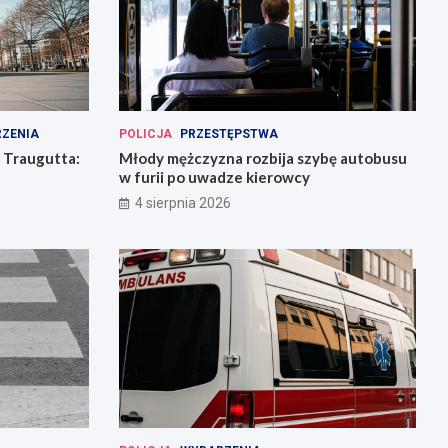
ZENIA
POLICJA
PRZESTĘPSTWA
 Traugutta:
Młody mężczyzna rozbija szybę autobusu
w furii po uwadze kierowcy
4 sierpnia 2026