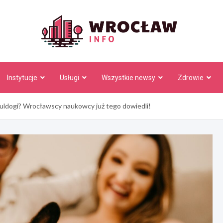
Wrocł
Instytucje
Usługi
Wszystkie newsy
Zdrowie
buldogi? Wrocławscy naukowcy już tego dowiedli!