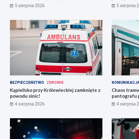
mieszkańców!
5 sierpnia 2026
5 sierpnia 
BEZPIECZEŃSTWO
ZDROWIE
KOMUNIKACJA
Kąpielisko przy Królewieckiej zamknięte z
Chaos tramw
powodu sinic!
pantografu 
Grabiszyńsk
4 sierpnia 2026
4 sierpnia 