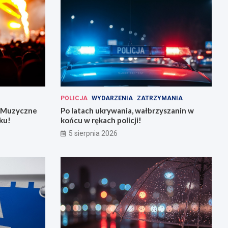
POLICJA
WYDARZENIA
ZATRZYMANIA
: Muzyczne
Po latach ukrywania, wałbrzyszanin w
ku!
końcu w rękach policji!
5 sierpnia 2026