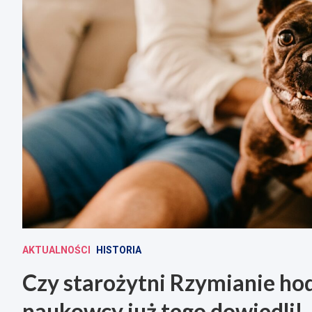
AKTUALNOŚCI
HISTORIA
Czy starożytni Rzymianie ho
naukowcy już tego dowiedli!