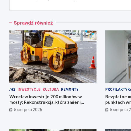
Sprawdź również
/H2
INWESTYCJE
KULTURA
REMONTY
PROFILAKTYK
Wrocław inwestuje 200 milionów w
Bezpłatne m
mosty: Rekonstrukcja, która zmieni
punktach wr
miasto!
zdrowie!
5 sierpnia 2026
5 sierpnia 