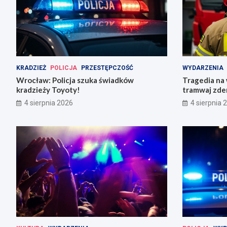
KRADZIEŻ
POLICJA
PRZESTĘPCZOŚĆ
WYDARZENIA
Wrocław: Policja szuka świadków
Tragedia na
kradzieży Toyoty!
tramwaj zder
rannych
4 sierpnia 2026
4 sierpnia 