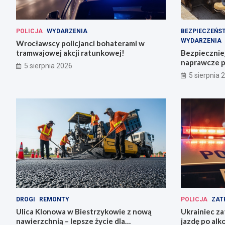
POLICJA
WYDARZENIA
BEZPIECZEŃS
WYDARZENIA
Wrocławscy policjanci bohaterami w
tramwajowej akcji ratunkowej!
Bezpiecznie
naprawcze p
5 sierpnia 2026
5 sierpnia 
DROGI
REMONTY
POLICJA
ZAT
Ulica Klonowa w Biestrzykowie z nową
Ukrainiec za
nawierzchnią – lepsze życie dla
jazdę po alk