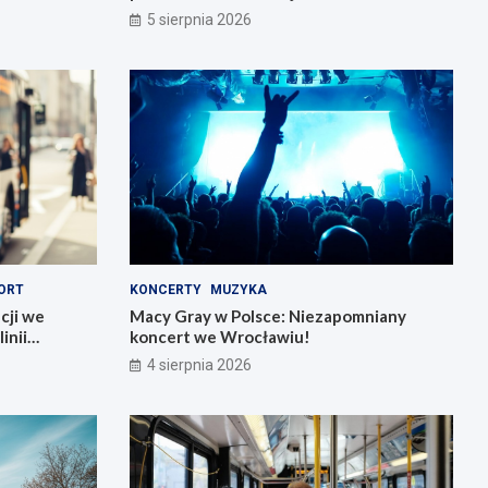
5 sierpnia 2026
ORT
KONCERTY
MUZYKA
cji we
Macy Gray w Polsce: Niezapomniany
inii
koncert we Wrocławiu!
4 sierpnia 2026