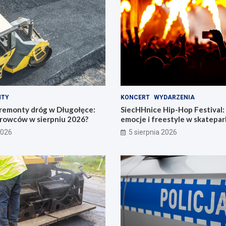
NTY
KONCERT
WYDARZENIA
remonty dróg w Długołęce:
SiecHHnice Hip-Hop Festival
erowców w sierpniu 2026?
emocje i freestyle w skatepar
2026
5 sierpnia 2026