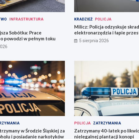
TWO
INFRASTRUKTURA
KRADZIEŻ
POLICJA
Milicz: Policja odzyskuje skra
jsza Sobótka: Prace
elektronarzędzia i łapie prze
o powodzi w pełnym toku
narkotykami
5 sierpnia 2026
2026
RZYMANIA
POLICJA
ZATRZYMANIA
trzymany w Środzie Śląskiej za
Zatrzymany 40-latek po likwid
oholu i posiadanie narkotyków
nielegalnej plantacji konopi