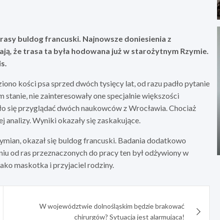
rasy buldog francuski. Najnowsze doniesienia z
ą, że trasa ta była hodowana już w starożytnym Rzymie.
s.
ono kości psa sprzed dwóch tysięcy lat, od razu padło pytanie
ym stanie, nie zainteresowały one specjalnie większości
ęło się przyglądać dwóch naukowców z Wrocławia. Chociaż
j analizy. Wyniki okazały się zaskakujące.
mian, okazał się buldog francuski. Badania dodatkowo
niu od ras przeznaczonych do pracy ten był odżywiony w
ko maskotka i przyjaciel rodziny.
W województwie dolnośląskim będzie brakować
chirurgów? Sytuacja jest alarmująca!