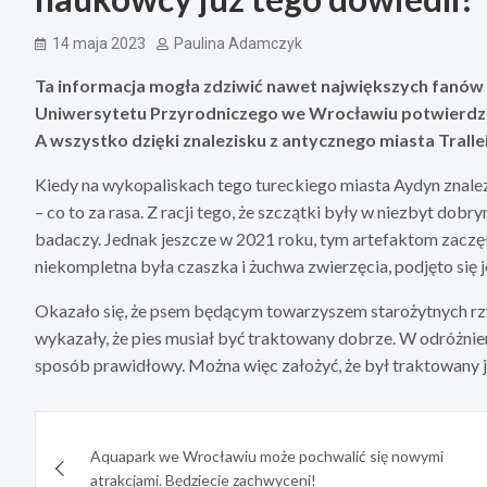
14 maja 2023
Paulina Adamczyk
Ta informacja mogła zdziwić nawet największych fanów 
Uniwersytetu Przyrodniczego we Wrocławiu potwierdzaj
A wszystko dzięki znalezisku z antycznego miasta Trallei
Kiedy na wykopaliskach tego tureckiego miasta Aydyn znalezi
– co to za rasa. Z racji tego, że szczątki były w niezbyt dobr
badaczy. Jednak jeszcze w 2021 roku, tym artefaktom zacz
niekompletna była czaszka i żuchwa zwierzęcia, podjęto się je
Okazało się, że psem będącym towarzyszem starożytnych rzy
wykazały, że pies musiał być traktowany dobrze. W odróżnie
sposób prawidłowy. Można więc założyć, że był traktowany ja
Nawigacja
Aquapark we Wrocławiu może pochwalić się nowymi
wpisu
atrakcjami. Będziecie zachwyceni!