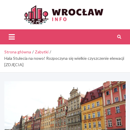
Skip
to
content
Wroc
Inf
Strona główna
Zabytki
Hala Stulecia na nowo! Rozpoczyna się wielkie czyszczenie elewacji
[ZDJĘCIA]