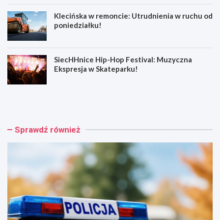
Klecińska w remoncie: Utrudnienia w ruchu od
poniedziałku!
SiecHHnice Hip-Hop Festival: Muzyczna
Ekspresja w Skateparku!
Z
T
ł
r
o
a
t
m
o
w
Sprawdź również
r
a
y
j
j
o
s
w
k
e
a
p
o
o
s
d
z
r
u
ó