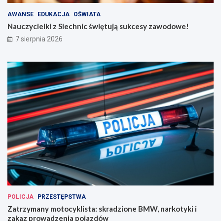
AWANSE
EDUKACJA
OŚWIATA
Nauczycielki z Siechnic świętują sukcesy zawodowe!
7 sierpnia 2026
POLICJA
PRZESTĘPSTWA
Zatrzymany motocyklista: skradzione BMW, narkotyki i
zakaz prowadzenia pojazdów