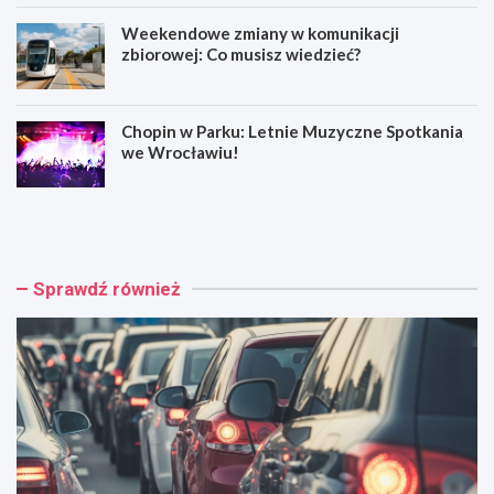
Weekendowe zmiany w komunikacji
zbiorowej: Co musisz wiedzieć?
Chopin w Parku: Letnie Muzyczne Spotkania
we Wrocławiu!
W
M
y
u
p
z
a
y
d
c
Sprawdź również
e
z
k
n
n
e
a
h
A
o
4
ł
:
d
C
o
z
w
t
a