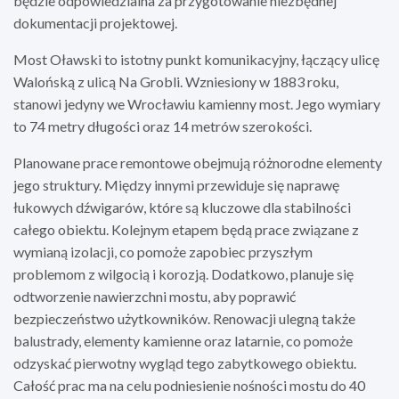
będzie odpowiedzialna za przygotowanie niezbędnej
dokumentacji projektowej.
Most Oławski to istotny punkt komunikacyjny, łączący ulicę
Walońską z ulicą Na Grobli. Wzniesiony w 1883 roku,
stanowi jedyny we Wrocławiu kamienny most. Jego wymiary
to 74 metry długości oraz 14 metrów szerokości.
Planowane prace remontowe obejmują różnorodne elementy
jego struktury. Między innymi przewiduje się naprawę
łukowych dźwigarów, które są kluczowe dla stabilności
całego obiektu. Kolejnym etapem będą prace związane z
wymianą izolacji, co pomoże zapobiec przyszłym
problemom z wilgocią i korozją. Dodatkowo, planuje się
odtworzenie nawierzchni mostu, aby poprawić
bezpieczeństwo użytkowników. Renowacji ulegną także
balustrady, elementy kamienne oraz latarnie, co pomoże
odzyskać pierwotny wygląd tego zabytkowego obiektu.
Całość prac ma na celu podniesienie nośności mostu do 40