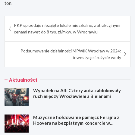
ton.
Nawigacja
PKP sprzedaje niezajęte lokale mieszkalne, z atrakcyjnymi
wpisu
cenami nawet do 8 tys. zł/mkw. w Wrocławiu
Podsumowanie działalności MPWiK Wrocław w 2024:
inwestycje i zużycie wody
Aktualności
Wypadek na A4: Cztery auta zablokowały
ruch między Wrocławiem a Bielanami
Muzyczne hołdowanie pamięci: Ferajna z
Hoovera na bezpłatnym koncercie w
Wrocławiu