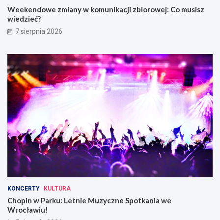
i
w
Weekendowe zmiany w komunikacji zbiorowej: Co musisz
W
wiedzieć?
r
o
7 sierpnia 2026
c
ł
a
w
i
u
KONCERTY
KULTURA
Chopin w Parku: Letnie Muzyczne Spotkania we
Wrocławiu!