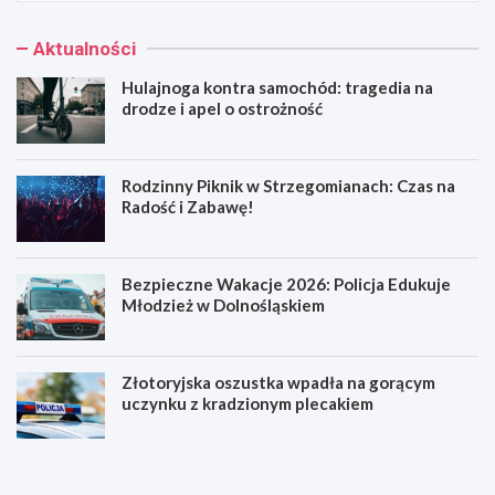
Aktualności
Hulajnoga kontra samochód: tragedia na
drodze i apel o ostrożność
Rodzinny Piknik w Strzegomianach: Czas na
Radość i Zabawę!
Bezpieczne Wakacje 2026: Policja Edukuje
Młodzież w Dolnośląskiem
Złotoryjska oszustka wpadła na gorącym
uczynku z kradzionym plecakiem
H
R
u
o
l
d