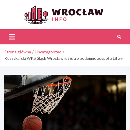
Skip
to
content
Wroc
Inf
Strona główna
Uncategorized
Koszykarski WKS Śląsk Wrocław już jutro podejmie zespół z Litwy