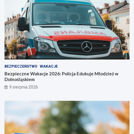
ż
n
o
ś
ć
BEZPIECZEŃSTWO
WAKACJE
Bezpieczne Wakacje 2026: Policja Edukuje Młodzież w
Dolnośląskiem
9 sierpnia 2026