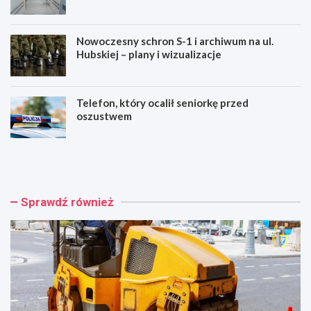
zdrowie!
Nowoczesny schron S-1 i archiwum na ul.
Hubskiej – plany i wizualizacje
Telefon, który ocalił seniorkę przed
oszustwem
W
B
r
e
o
z
c
p
ł
ł
Sprawdź również
a
a
w
t
i
n
n
e
w
m
e
a
s
m
t
m
u
o