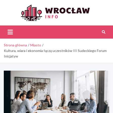
Skip
to
content
Wroc
Inf
Strona główna
Miasto
Kultura, wiara i ekonomia łączą uczestników III Sudeckiego Forum
Inicjatyw