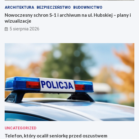
a
j
ARCHITEKTURA
BEZPIECZEŃSTWO
BUDOWNICTWO
s
e
Nowoczesny schron S-1 i archiwum na ul. Hubskiej – plany i
t
z
wizualizacje
o
d
!
r
5 sierpnia 2026
o
w
i
e
!
UNCATEGORIZED
Telefon, który ocalił seniorkę przed oszustwem