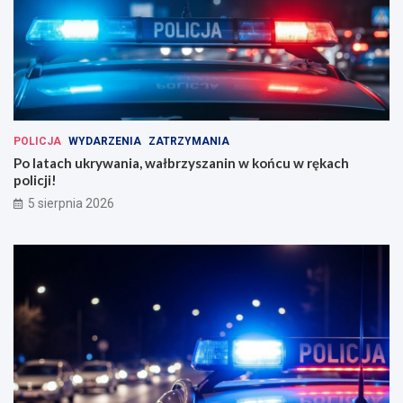
POLICJA
WYDARZENIA
ZATRZYMANIA
Po latach ukrywania, wałbrzyszanin w końcu w rękach
policji!
5 sierpnia 2026