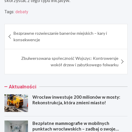
skorzystać z tego typu inicjatyw.
Tags:
debaty
Nawigacja
Bezprawne rozwieszanie banerów miejskich – kary i
wpisu
konsekwencje
Zbulwersowana społeczność Wojszyc: Kontrowersje
wokół drzew i zabytkowego folwarku
Aktualności
Wrocław inwestuje 200 milionów w mosty:
Rekonstrukcja, która zmieni miasto!
Bezpłatne mammografie w mobilnych
punktach wrocławskich – zadbaj o swoje