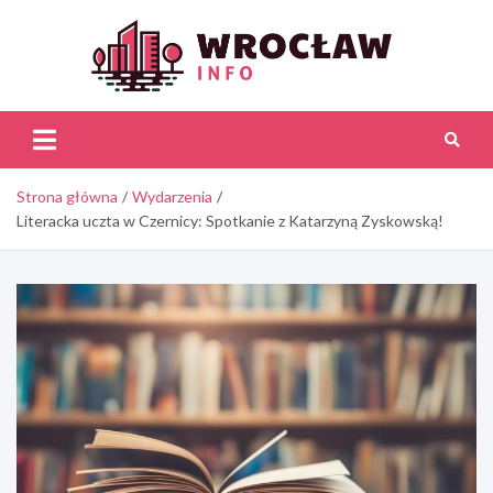
Skip
to
content
Wroc
Inf
Strona główna
Wydarzenia
Literacka uczta w Czernicy: Spotkanie z Katarzyną Zyskowską!