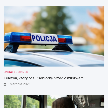
w
i
e
!
UNCATEGORIZED
Telefon, który ocalił seniorkę przed oszustwem
5 sierpnia 2026