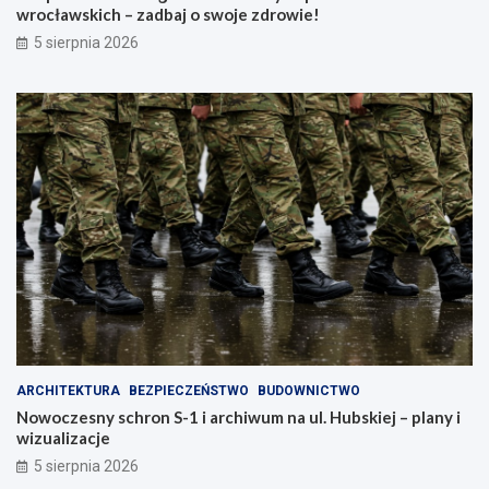
k
a
wrocławskich – zadbaj o swoje zdrowie!
c
w
5 sierpnia 2026
j
s
a
k
,
i
k
c
t
h
ó
–
r
z
a
a
z
d
m
b
i
a
e
j
n
o
i
s
m
w
i
o
a
j
ARCHITEKTURA
BEZPIECZEŃSTWO
BUDOWNICTWO
s
e
Nowoczesny schron S-1 i archiwum na ul. Hubskiej – plany i
t
z
wizualizacje
o
d
!
r
5 sierpnia 2026
o