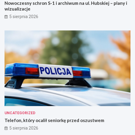
Nowoczesny schron S-1 i archiwum na ul. Hubskiej – plany i
t
z
wizualizacje
o
d
!
r
5 sierpnia 2026
o
w
i
e
!
UNCATEGORIZED
Telefon, który ocalił seniorkę przed oszustwem
5 sierpnia 2026