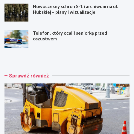
Nowoczesny schron S-1 i archiwum na ul.
Hubskiej – plany i wizualizacje
Telefon, który ocalił seniorkę przed
oszustwem
W
B
r
e
o
z
c
p
ł
ł
Sprawdź również
a
a
w
t
i
n
n
e
w
m
e
a
s
m
t
m
u
o
j
g
e
r