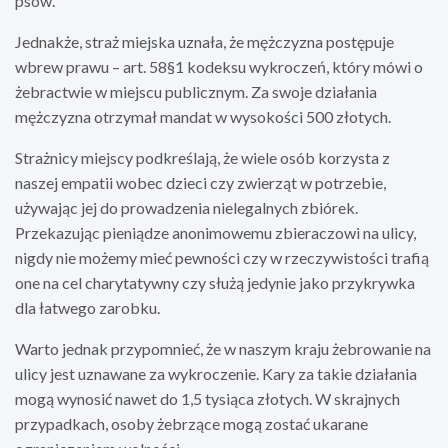
psów.
Jednakże, straż miejska uznała, że mężczyzna postępuje
wbrew prawu – art. 58§1 kodeksu wykroczeń, który mówi o
żebractwie w miejscu publicznym. Za swoje działania
mężczyzna otrzymał mandat w wysokości 500 złotych.
Strażnicy miejscy podkreślają, że wiele osób korzysta z
naszej empatii wobec dzieci czy zwierząt w potrzebie,
używając jej do prowadzenia nielegalnych zbiórek.
Przekazując pieniądze anonimowemu zbieraczowi na ulicy,
nigdy nie możemy mieć pewności czy w rzeczywistości trafią
one na cel charytatywny czy służą jedynie jako przykrywka
dla łatwego zarobku.
Warto jednak przypomnieć, że w naszym kraju żebrowanie na
ulicy jest uznawane za wykroczenie. Kary za takie działania
mogą wynosić nawet do 1,5 tysiąca złotych. W skrajnych
przypadkach, osoby żebrzące mogą zostać ukarane