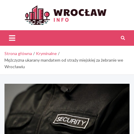
Skip
to
content
Wroc
Inf
Strona główna
Kryminalne
Mężczyzna ukarany mandatem od straży miejskiej za żebranie we
Wrocławiu