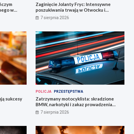
eńczym
Zaginięcie Jolanty Fryc: Intensywne
śnego w
poszukiwania trwają w Otwocku i
Wrocławiu
7 sierpnia 2026
POLICJA
PRZESTĘPSTWA
ują sukcesy
Zatrzymany motocyklista: skradzione
BMW, narkotyki i zakaz prowadzenia
pojazdów
7 sierpnia 2026