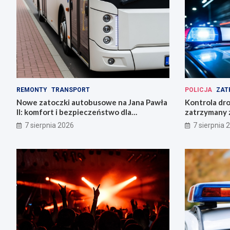
REMONTY
TRANSPORT
POLICJA
ZAT
Nowe zatoczki autobusowe na Jana Pawła
Kontrola dr
II: komfort i bezpieczeństwo dla
zatrzymany z
mieszkańców!
ucieczki
7 sierpnia 2026
7 sierpnia 