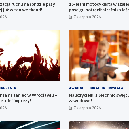
acja ruchu na rondzie przy
15-letni motocyklista w szal
ej już w ten weekend!
pościgu potrącił strażnika le
Lwówku Śląskim
2026
7 sierpnia 2026
ARZENIA
AWANSE
EDUKACJA
OŚWIATA
nsa na taniec w Wrocławiu –
Nauczycielki z Siechnic święt
letniej imprezy!
zawodowe!
2026
7 sierpnia 2026