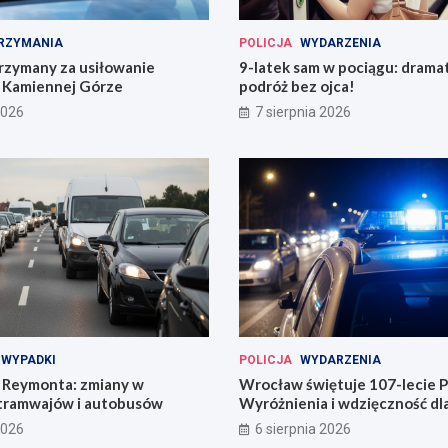
RZYMANIA
POLICJA
WYDARZENIA
rzymany za usiłowanie
9-latek sam w pociągu: drama
 Kamiennej Górze
podróż bez ojca!
2026
7 sierpnia 2026
WYPADKI
POLICJA
WYDARZENIA
Reymonta: zmiany w
Wrocław świętuje 107-lecie Po
tramwajów i autobusów
Wyróżnienia i wdzięczność d
codzienności
2026
6 sierpnia 2026