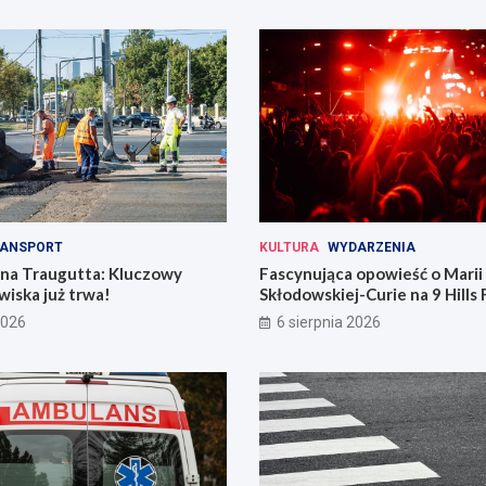
ANSPORT
KULTURA
WYDARZENIA
 na Traugutta: Kluczowy
Fascynująca opowieść o Marii
iska już trwa!
Skłodowskiej-Curie na 9 Hills 
2026
6 sierpnia 2026