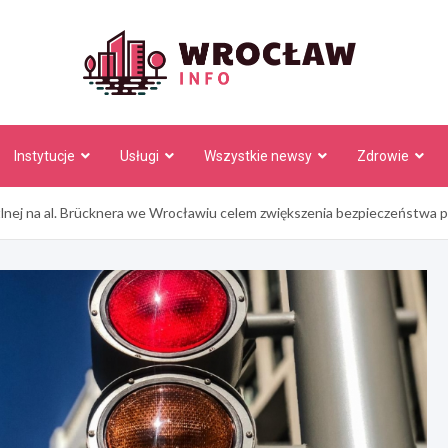
Wrocł
Instytucje
Usługi
Wszystkie newsy
Zdrowie
lnej na al. Brücknera we Wrocławiu celem zwiększenia bezpieczeństwa 