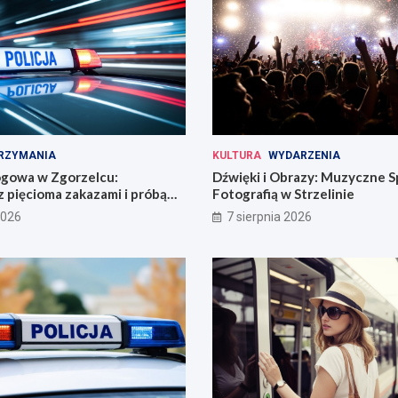
RZYMANIA
KULTURA
WYDARZENIA
ogowa w Zgorzelcu:
Dźwięki i Obrazy: Muzyczne S
 pięcioma zakazami i próbą
Fotografią w Strzelinie
2026
7 sierpnia 2026