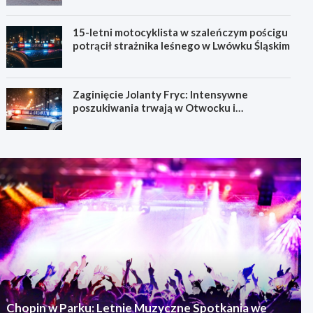
15-letni motocyklista w szaleńczym pościgu
potrącił strażnika leśnego w Lwówku Śląskim
Zaginięcie Jolanty Fryc: Intensywne
poszukiwania trwają w Otwocku i
Wrocławiu
Chopin w Parku: Letnie Muzyczne Spotkania we