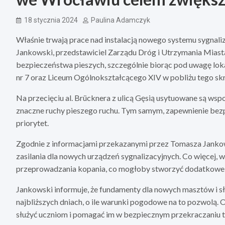
18 stycznia 2024
Paulina Adamczyk
Właśnie trwają prace nad instalacją nowego systemu sygnali
Jankowski, przedstawiciel Zarządu Dróg i Utrzymania Miasta
bezpieczeństwa pieszych, szczególnie biorąc pod uwagę lo
nr 7 oraz Liceum Ogólnokształcącego XIV w pobliżu tego sk
Na przecięciu al. Brücknera z ulicą Gęsią usytuowane są wsp
znaczne ruchy pieszego ruchu. Tym samym, zapewnienie bezpi
priorytet.
Zgodnie z informacjami przekazanymi przez Tomasza Jank
zasilania dla nowych urządzeń sygnalizacyjnych. Co więcej, 
przeprowadzania kopania, co mogłoby stworzyć dodatkowe 
Jankowski informuje, że fundamenty dla nowych masztów i s
najbliższych dniach, o ile warunki pogodowe na to pozwolą. O
służyć uczniom i pomagać im w bezpiecznym przekraczaniu te