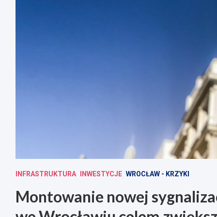
INFRASTRUKTURA
INWESTYCJE
WROCŁAW - KRZYKI
Montowanie nowej sygnalizacj
we Wrocławiu celem zwiększ