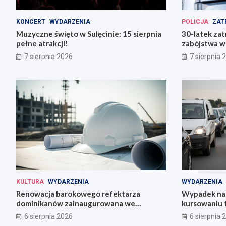
KONCERT
WYDARZENIA
POLICJA
ZAT
Muzyczne święto w Sulęcinie: 15 sierpnia
30-latek zat
pełne atrakcji!
zabójstwa w
7 sierpnia 2026
7 sierpnia 
KULTURA
WYDARZENIA
WYDARZENIA
Renowacja barokowego refektarza
Wypadek na 
dominikanów zainaugurowana we
kursowaniu 
Wrocławiu
6 sierpnia 2026
6 sierpnia 