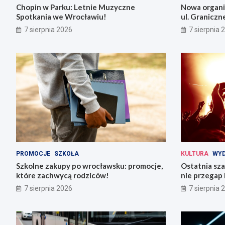
Chopin w Parku: Letnie Muzyczne
Nowa organiz
Spotkania we Wrocławiu!
ul. Graniczn
7 sierpnia 2026
7 sierpnia 
PROMOCJE
SZKOŁA
KULTURA
WYD
Szkolne zakupy po wrocławsku: promocje,
Ostatnia sza
które zachwycą rodziców!
nie przegap 
7 sierpnia 2026
7 sierpnia 