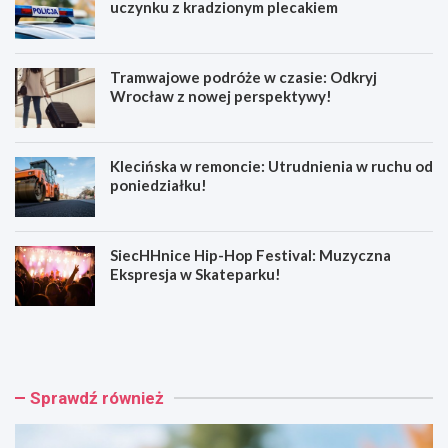
uczynku z kradzionym plecakiem
Tramwajowe podróże w czasie: Odkryj
Wrocław z nowej perspektywy!
Klecińska w remoncie: Utrudnienia w ruchu od
poniedziałku!
SiecHHnice Hip-Hop Festival: Muzyczna
Ekspresja w Skateparku!
Z
T
ł
r
o
a
t
m
o
w
Sprawdź również
r
a
y
j
j
o