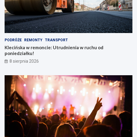
c
!
a
k
i
e
m
PODRÓŻE
REMONTY
TRANSPORT
Klecińska w remoncie: Utrudnienia w ruchu od
poniedziałku!
8 sierpnia 2026