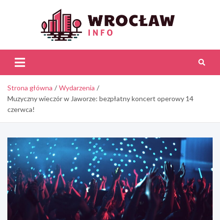
Skip
to
content
Wroc
Inf
Strona główna
Wydarzenia
Muzyczny wieczór w Jaworze: bezpłatny koncert operowy 14
czerwca!