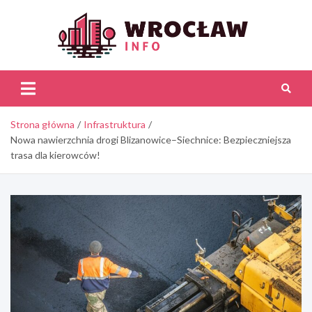
Skip
to
content
Wroc
Inf
Strona główna
Infrastruktura
Nowa nawierzchnia drogi Blizanowice–Siechnice: Bezpieczniejsza
trasa dla kierowców!